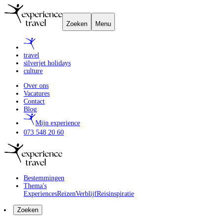
Zoeken
Menu
travel
silverjet holidays
culture
Over ons
Vacatures
Contact
Blog
Mijn experience
073 548 20 60
Bestemmingen
Thema's
Experiences
Reizen
Verblijf
Reisinspiratie
Zoeken