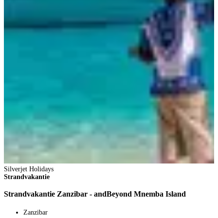
1
V
3
p
B
Silverjet Holidays
Strandvakantie
Strandvakantie Zanzibar - andBeyond Mnemba Island
Zanzibar