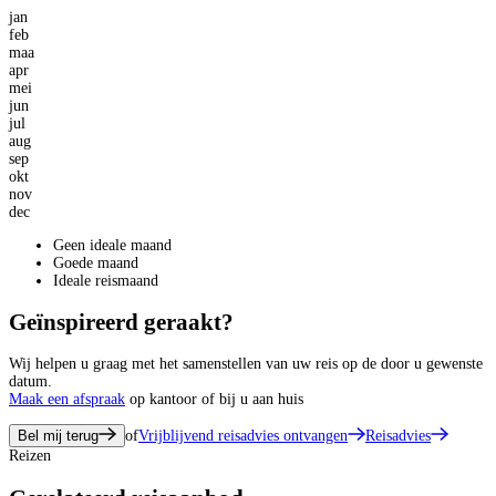
jan
feb
maa
apr
mei
jun
jul
aug
sep
okt
nov
dec
Geen ideale maand
Goede maand
Ideale reismaand
Geïnspireerd geraakt?
Wij helpen u graag met het samenstellen van uw reis op de door u gewenste
datum.
Maak een afspraak
op kantoor of bij u aan huis
Bel mij terug
of
Vrijblijvend reisadvies ontvangen
Reisadvies
Reizen