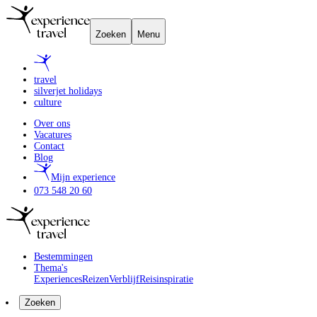
Zoeken
Menu
travel
silverjet holidays
culture
Over ons
Vacatures
Contact
Blog
Mijn experience
073 548 20 60
Bestemmingen
Thema's
Experiences
Reizen
Verblijf
Reisinspiratie
Zoeken