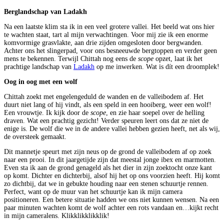
Berglandschap van Ladakh
Na een laatste klim sta ik in een veel grotere vallei. Het beeld wat ons hier
te wachten staat, tart al mijn verwachtingen. Voor mij zie ik een enorme
komvormige grasvlakte, aan drie zijden omgesloten door bergwanden.
Achter ons het slingerpad, voor ons besneeuwde bergtoppen en verder geen
mens te bekennen. Terwijl Chittah nog eens de
scope
opzet, laat ik het
prachtige landschap van
Ladakh
op me inwerken. Wat is dít een droomplek!
Oog in oog met een wolf
Chittah zoekt met engelengeduld de wanden en de valleibodem af. Het
duurt niet lang of hij vindt, als een speld in een hooiberg, weer een wolf!
Een vrouwtje. Ik kijk door de
scope
, en zie haar soepel over de helling
draven. Wat een prachtig gezicht! Verder speuren leert ons dat ze niet de
enige is. De wolf die we in de andere vallei hebben gezien heeft, net als wij,
de oversteek gemaakt.
Dit mannetje speurt met zijn neus op de grond de valleibodem af op zoek
naar een prooi. In dit jaargetijde zijn dat meestal jonge ibex en marmotten.
Even sta ik aan de grond genageld als het dier in zijn zoektocht onze kant
op komt. Dichter en dichterbij, alsof hij het op ons voorzien heeft. Hij komt
zo dichtbij, dat we in gebukte houding naar een stenen schuurtje rennen.
Perfect, want op de muur van het schuurtje kan ik mijn camera
positioneren. Een betere situatie hadden we ons niet kunnen wensen. Na een
paar minuten wachten komt de wolf achter een rots vandaan en…kijkt recht
in mijn cameralens. Klikklikklikklik!