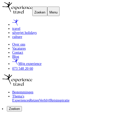
Zoeken
Menu
travel
silverjet holidays
culture
Over ons
Vacatures
Contact
Blog
Mijn experience
073 548 20 60
Bestemmingen
Thema's
Experiences
Reizen
Verblijf
Reisinspiratie
Zoeken