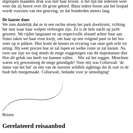
afgelopen maanden druk was met haar kroost, is het tijd dat iedereen weer
weet dat zij heerst over dit grote gebied. Bijna iedere boom aan het bospad
wordt voorzien van een geurvlag, en dat honderden meters lang.
De laatste dans
We zien duidelijk dat ze in een rechte streep het park doorkruist, richting
het nest waar haar welpen verborgen zijn. Ze is de hele nacht op jacht
geweest. We rijden langzaam en op respectvolle afstand achter haar aan.
Soms raken we haar even kwijt, om haar op een volgend punt in het bos
weer op te pikken. Hier komt de kennis en ervaring van onze gids echt tot
uiting. Hij weet precies hoe ze zal lopen en welke route ze zal kiezen. Na
twee uur zijn we nog steeds de enige ooggetuigen van dit majestueuze dier.
Hoe dit geluk ons heeft toe kunnen vallen… Wie zal het zeggen. Misschien
waren wij gewoonweg de enige genodigde! Voor mij was Collarwali ‘de
dame van het bal’ en één van de mooiste wildlife sightings die ik ooit in de
bush heb meegemaakt. Collarwali, bedankt voor je uitnodiging!
Reizen
Gerelateerd reisaanbod