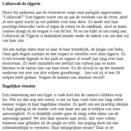
Collarwali de tijgerin
Direct bij aankomst aan de rivieroever roept onze parkgids opgewonden
“Collarwali!” Een tijgerin wacht ons op aan de overkant van de rivier, alsof
ze met opzet wacht op een publiek voor haar show. Ze steekt met haar
prachtige kleurrijke vacht af tegen de rotsen en de zandbank, alsof ze haute
couture draagt en de eregast is van dit bal. Af en toe kijkt ze ons rustig aan.
Collarwali de Tijgerin is beduidend minder onder de indruk van ons dan wij
van haar zijn.
Als een statige dame staat ze daar in haar koninkrijk, de jungle van India.
Onze gids begint zachtjes en met respect te vertellen over deze tijgerin. Ze
is een levende legende in het park en regeert al twaalf jaar lang over haar
territorium. Ze heeft inmiddels een leeftijd van vijftien jaar en komt
hiermee in de laatste fase van haar leven. En dit terwijl ze op het moment
wederom een nest van drie welpen grootbrengt… Iets wat zij al met 26
welpen heeft gedaan. Volgens de kenners een absoluut record!
Dagelijkse rituelen
Een ontmoeting met een tijger is vaak kort dus de camera’s klikken erop
los. Wat we dan nog niet weten, is dat we haar ruim twee uur lang zullen
kunnen volgen in haar dagelijkse rituelen. Ze geeft ons een prachtig inkijkje
in haar gedrag en dit zonder zich ook maar iets aan te trekken van onze
aanwezigheid. Ze is duidelijk zonder gene de enige echte dame van de
aanwezige gasten! We zien haar speuren naar prooi, dan weer scherp
luisteren naar geluiden uit de jungle en zelfs een poging doen om een
ochtendontbijtje te versieren. Haar belangrijkste missie? Daar ze de