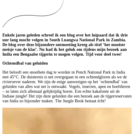
Enkele jaren geleden schreef ik een blog over het luipaard dat ik drie
uur lang mocht volgen in South Luangwa National Park in Zambia.
De blog over deze bijzondere ontmoeting kreeg als titel ‘het mooiste
meisje van de klas’. Nu had ik het geluk om tijdens mijn bezoek aan
India een Bengaalse tijgerin te mogen volgen. Tijd voor deel twee!
Ochtendbal van geluiden
Het belooft een snoeihete dag te worden in Pench National Park in India
met 45°C. De duisternis is net overgegaan in een ochtendgloren als we de
rivieroever naderen. We zijn de enige aanwezigen op het ‘ochtendbal’ van
geluiden van alles wat net is ontwaakt. Vogels, insecten, apen en hoefdieren
– ze laten zich allemaal gelijktijdig horen. Een echte kakafonie uit de
Indiase jungle! Het zijn deze geluiden die een bezoek aan de tijgerreservaten
van India zo bijzonder maken. The Jungle Book bestaat écht!