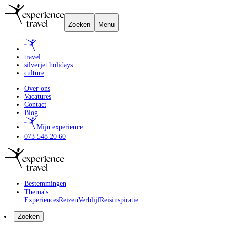
Zoeken
Menu
travel
silverjet holidays
culture
Over ons
Vacatures
Contact
Blog
Mijn experience
073 548 20 60
Bestemmingen
Thema's
Experiences
Reizen
Verblijf
Reisinspiratie
Zoeken