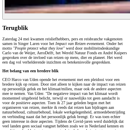
Terugblik
Zaterdag 24 mei kwamen reisliefhebbers, pers en reisbranche vakgenoten
samen in Singer Laren voor het
Impact van Reizen
evenement. Onder het
motto
"People protect what they love"
werd door mobiliteitsdeskundige
Carlo van de Weijer, AeroDelft, het Wereld Natuur Fonds en André Kuipers
gesproken over de invloed van reizen op mens, dier en planeet. Het werd
een dag vol verhelderende inzichten en betekenisvolle gesprekken.
Het belang van een bredere blik
CEO Harco van Uden opende het evenement met een pleidooi voor een
bredere kijk op reizen. Door niet alleen te kijken naar de impact van reizen
op persoonlijk geluk en het klimaat/milieu, maar ook de andere aspecten
mee te nemen. Van Uden: “De negatieve impact van het klimaat wordt
momenteel uitgebreid belicht, terwijl er nauwelijks tot geen aandacht is
voor de positieve aspecten. Toen ik 27 jaar geleden begon met het
organiseren van reizen, merkte ik reeds dat reizen kan bijdragen aan
natuurbehoud, cultuurbehoud, lokale werkgelegenheid, armoedebestrijding
en verbinding naast dat het persoonlijk geluk brengt. Er was toen echter
geen interesse in deze aspecten. Tijdens de Covid-jaren werd duidelijk dat
veel landen geen sociaal vangnet hebben zoals we in Nederland kennen en