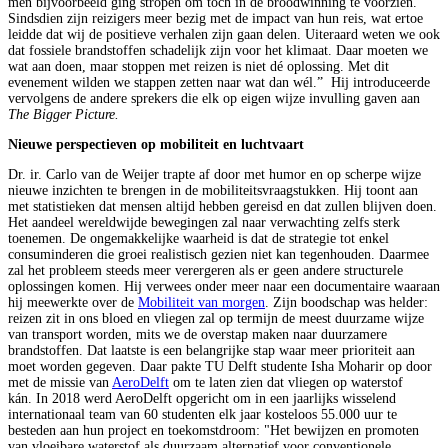
men bijvoorbeeld ging stropen om toch in de broodwinning te voorzien.
Sindsdien zijn reizigers meer bezig met de impact van hun reis, wat ertoe
leidde dat wij de positieve verhalen zijn gaan delen. Uiteraard weten we ook
dat fossiele brandstoffen schadelijk zijn voor het klimaat. Daar moeten we
wat aan doen, maar stoppen met reizen is niet dé oplossing. Met dit
evenement wilden we stappen zetten naar wat dan wél.” Hij introduceerde
vervolgens de andere sprekers die elk op eigen wijze invulling gaven aan
The Bigger Picture.
Nieuwe perspectieven op mobiliteit en luchtvaart
Dr. ir. Carlo van de Weijer trapte af door met humor en op scherpe wijze
nieuwe inzichten te brengen in de mobiliteitsvraagstukken. Hij toont aan
met statistieken dat mensen altijd hebben gereisd en dat zullen blijven doen.
Het aandeel wereldwijde bewegingen zal naar verwachting zelfs sterk
toenemen. De ongemakkelijke waarheid is dat de strategie tot enkel
consuminderen die groei realistisch gezien niet kan tegenhouden. Daarmee
zal het probleem steeds meer verergeren als er geen andere structurele
oplossingen komen. Hij verwees onder meer naar een documentaire waaraan
hij meewerkte over de
Mobiliteit van morgen
. Zijn boodschap was helder:
reizen zit in ons bloed en vliegen zal op termijn de meest duurzame wijze
van transport worden, mits we de overstap maken naar duurzamere
brandstoffen. Dat laatste is een belangrijke stap waar meer prioriteit aan
moet worden gegeven. Daar pakte TU Delft studente Isha Moharir op door
met de missie van
AeroDelft
om te laten zien dat vliegen op waterstof
kán. In 2018 werd AeroDelft opgericht om in een jaarlijks wisselend
internationaal team van 60 studenten elk jaar kosteloos 55.000 uur te
besteden aan hun project en toekomstdroom: "Het bewijzen en promoten
van vloeibare waterstof als duurzaam alternatief voor conventionele