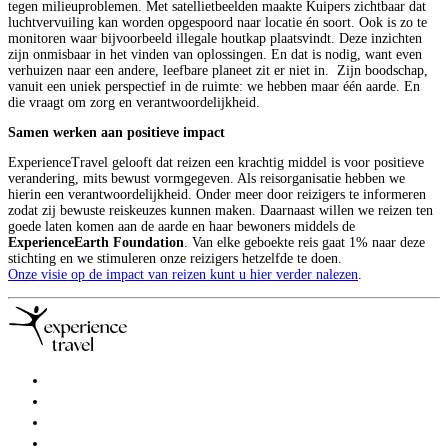
tegen milieuproblemen. Met satellietbeelden maakte Kuipers zichtbaar dat
luchtvervuiling kan worden opgespoord naar locatie én soort. Ook is zo te
monitoren waar bijvoorbeeld illegale houtkap plaatsvindt. Deze inzichten
zijn onmisbaar in het vinden van oplossingen. En dat is nodig, want even
verhuizen naar een andere, leefbare planeet zit er niet in. Zijn boodschap,
vanuit een uniek perspectief in de ruimte: we hebben maar één aarde. En
die vraagt om zorg en verantwoordelijkheid.
Samen werken aan positieve impact
ExperienceTravel gelooft dat reizen een krachtig middel is voor positieve
verandering, mits bewust vormgegeven. Als reisorganisatie hebben we
hierin een verantwoordelijkheid. Onder meer door reizigers te informeren
zodat zij bewuste reiskeuzes kunnen maken. Daarnaast willen we reizen ten
goede laten komen aan de aarde en haar bewoners middels de
ExperienceEarth Foundation
. Van elke geboekte reis gaat 1% naar deze
stichting en we stimuleren onze reizigers hetzelfde te doen.
Onze visie op de impact van reizen kunt u hier verder nalezen
.