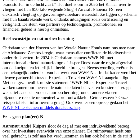
brandstoffen in de luchtvaart.” Het doel is om in 2026 het Kanaal over te
vliegen met hun 950 kilo wegende Sling 4 Aircraft Phoenix FS, een
elektrisch vliegtuig op gasvormige/vloeibare waterstof. Ze liggen op schema
met hun baanbrekende werk, ondanks uitdagingen zoals certificering en
veiligheid. De steun van partners op technologisch, promotioneel en
financieel gebied is hierbij onmisbaar.
Reisbewustzijn en natuurbescherming
Christiaan van der Hoeven van het Wereld Natuur Fonds nam ons mee naar
de Afrikaanse Zambezi-regio, waar mens-dier conflicten de biodiversiteit
onder druk zetten. In 2024 is Christiaan namens WWF-NL met
internationaal erkend natuurfotograaf Jasper Doest naar de regio afgereisd
om de knelpunten letterlijk in beeld te brengen. Bewustwording creëren is
een belangrijk onderdeel van het werk van WWF-NL. In dat kader werd het
nieuwe partnership tussen ExperienceTravel en WWF-NL aangekondigd.
Met een gezamenlijk missie statement "WWF-NL en ExperienceTravel
werken samen om mensen de natuur te laten beleven en koesteren" vragen
we actief aandacht voor natuurbescherming, onder andere via een
bijzondere reis die momenteel wordt ontwikkeld. Geïnteresseerd? Onze
reisspecialisten informeren u graag. Ook werd er een oproep gedaan het
WWF-NL te steunen middels donateurschap
.
Er is geen plan(eet) B
Astronaut André Kuipers sloot de dag af met een indrukwekkend betoog
over het kwetsbare evenwicht van onze planeet. De ruimtevaart heeft ons
veel gebracht, is zelf aan het verduurzamen én kan ook helpen in de strijd