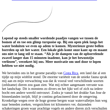
Lopend op steeds smaller wordende paadjes vangen we tussen de
bomen af en toe een glimp turquoise op. Bij een open plek langs het
water besluiten we even op adem te komen. Mysterieuze grote bellen
borrelen op uit het water. Een lokale gids komt onze kant op en maant
ons niet te lang stil te staan. “Als je de dampen van de opborrelende
zwavel langer dan 15 minuten inademt, kan je het bewustzijn
verliezen”, verzekert hij ons. Meer motivatie om snel door te lopen
hebben we niet nodig.
We bevinden ons in het groene paradijs van
Costa Rica
, een land dat al een
tijdje op mijn
wishlist
stond. De enorme variëteit van de unieke fauna sprak
mij aan en mijn verwachting was dat ik vooral veel verschillende soorten
(zeldzame) dieren zou gaan zien. Wat mij echter aangenaam verraste was
het landschap. Dit is minstens zo divers en het lijkt wel of zich na iedere
bocht een andere wereld ontvouwt. Zodra je vanuit het drukke San Jose de
binnenlanden inrijdt, blijf je continu gefascineerd door de omgeving.
Kronkelige wegen over de hoge groene bergen waar watervalletjes hun weg
naar beneden zoeken, vergezichten tot kilometers ver, duizenden
schakeringen groen waar prachtige vogels en andere dieren zich verschuilen