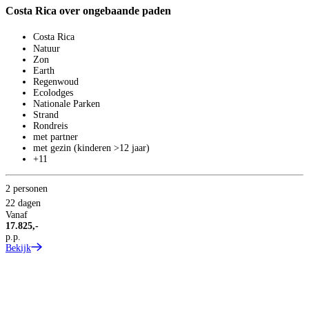
Costa Rica over ongebaande paden
P
Costa Rica
Natuur
Zon
Earth
Regenwoud
Ecolodges
Nationale Parken
Strand
Rondreis
met partner
met gezin (kinderen >12 jaar)
+11
2 personen
4
22 dagen
1
Vanaf
V
17.825,-
1
p.p.
p
Bekijk
B