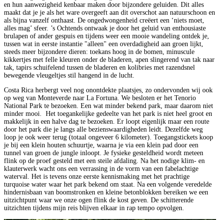
en hun aanwezigheid kenbaar maken door bijzondere geluiden. Dit alles
maakt dat je je als het ware overgeeft aan dit overschot aan natuurschoon en
als bijna vanzelf onthaast. De ongedwongenheid creëert een ‘niets moet,
alles mag’ sfeer. ’s Ochtends ontwaak je door het geluid van enthousiaste
brulapen of ander gespuis en tijdens weer een mooie wandeling ontdek je,
tussen wat in eerste instantie "alleen" een overdadigheid aan groen lijkt,
steeds meer bijzondere dieren: toekans hoog in de bomen, minuscule
kikkertjes met felle kleuren onder de bladeren, apen slingerend van tak naar
tak, tapirs schuifelend tussen de bladeren en kolibries met razendsnel
bewegende vleugeltjes stil hangend in de lucht.
Costa Rica herbergt veel nog onontdekte plaatsjes, zo ondervonden wij ook
op weg van Monteverde naar La Fortuna. We besloten er het Tenorio
National Park te bezoeken. Een wat minder bekend park, maar daarom niet
minder mooi. Het toegankelijke gedeelte van het park is niet heel groot en
makkelijk in een halve dag te bezoeken. Er loopt eigenlijk maar een route
door het park die je langs alle bezienswaardigheden leidt. Dezelfde weg
loop je ook weer terug (totaal ongeveer 6 kilometer). Toegangstickets koop
je bij een klein houten schuurtje, waarna je via een klein pad door een
tunnel van groen de jungle inloopt. Je fysieke gesteldheid wordt meteen
flink op de proef gesteld met een steile afdaling. Na het nodige klim- en
klauterwerk wacht ons een verrassing in de vorm van een fabelachtige
waterval. Het is tevens onze eerste kennismaking met het prachtige
turquoise water waar het park bekend om staat. Na een volgende veredelde
hindernisbaan van boomstronken en kleine betonblokken bereiken we een
uitzichtpunt waar we onze ogen flink de kost geven. De schitterende
uitzichten tijdens mijn reis blijven elkaar in rap tempo opvolgen.