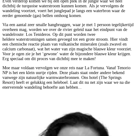
Even verderop komen we bij een open plek in de jungle waar we heel
dichtbij de turquoise waterstroom kunnen komen. Als je vervolgens de
wandeling voortzet, voert het junglepad je langs een waterbron waar de
eerder genoemde (gas) bellen omhoog komen.
Via een aantal zeer smalle hangbruggen, waar je met 1 persoon tegelijkertijd
overheen mag, worden we over de rivier geleid naar het eindpunt van de
wandelroute: Los Tenideros. Op dit punt worden twee
heldere waterstromingen samen gevoegd tot een grote stroom. Hier vindt
een chemische reactie plaats van vulkanische mineralen (zoals zwavel en
calcium carbonaat), wat het water van zijn magische blauwe kleur voorziet.
Voor je ogen zie je het ‘gewone’ water de bijzondere blauwe kleur krijgen.
Erg speciaal om dit proces van dichtbij mee te maken!
Moe maar voldaan vervolgen we onze reis naar La Fortuna. Vanaf Tenorio
NP is het een klein uurtje rijden. Deze plaats staat onder andere bekend
vanwege zijn natuurlijke warmwaterbronnen. Ons hotel (The Springs
Resort) heeft er gelukkig een heleboel. Laat dit nu net zijn waar we na die
enerverende wandeling behoefte aan hebben...