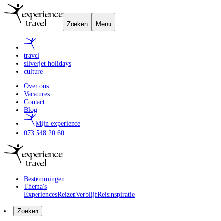
Zoeken
Menu
travel
silverjet holidays
culture
Over ons
Vacatures
Contact
Blog
Mijn experience
073 548 20 60
Bestemmingen
Thema's
Experiences
Reizen
Verblijf
Reisinspiratie
Zoeken