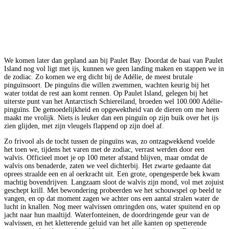
We komen later dan gepland aan bij Paulet Bay. Doordat de baai van Paulet
Island nog vol ligt met ijs, kunnen we geen landing maken en stappen we in
de zodiac. Zo komen we erg dicht bij de Adélie, de meest brutale
pinguïnsoort. De pinguïns die willen zwemmen, wachten keurig bij het
water totdat de rest aan komt rennen. Op Paulet Island, gelegen bij het
uiterste punt van het Antarctisch Schiereiland, broeden wel 100.000 Adélie-
pinguïns. De gemoedelijkheid en opgewektheid van de dieren om me heen
maakt me vrolijk. Niets is leuker dan een pinguïn op zijn buik over het ijs
zien glijden, met zijn vleugels flappend op zijn doel af.
Zo frivool als de tocht tussen de pinguïns was, zo ontzagwekkend voelde
het toen we, tijdens het varen met de zodiac, verrast werden door een
walvis. Officieel moet je op 100 meter afstand blijven, maar omdat de
walvis ons benaderde, zaten we veel dichterbij. Het zwarte gedaante dat
oprees straalde een en al oerkracht uit. Een grote, opengesperde bek kwam
machtig bovendrijven. Langzaam sloot de walvis zijn mond, vol met zojuist
geschept krill. Met bewondering probeerden we het schouwspel op beeld te
vangen, en op dat moment zagen we achter ons een aantal stralen water de
lucht in knallen. Nog meer walvissen omringden ons, water spuitend en op
jacht naar hun maaltijd. Waterfonteinen, de doordringende geur van de
walvissen, en het kletterende geluid van het alle kanten op spetterende