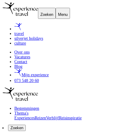
Zoeken
Menu
travel
silverjet holidays
culture
Over ons
Vacatures
Contact
Blog
Mijn experience
073 548 20 60
Bestemmingen
Thema's
Experiences
Reizen
Verblijf
Reisinspiratie
Zoeken