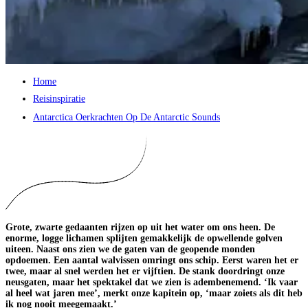
Home
Reisinspiratie
Antarctica Oerkrachten Op De Antarctic Sounds
Grote, zwarte gedaanten rijzen op uit het water om ons heen. De
enorme, logge lichamen splijten gemakkelijk de opwellende golven
uiteen. Naast ons zien we de gaten van de geopende monden
opdoemen. Een aantal walvissen omringt ons schip. Eerst waren het er
twee, maar al snel werden het er vijftien. De stank doordringt onze
neusgaten, maar het spektakel dat we zien is adembenemend. ‘Ik vaar
al heel wat jaren mee’, merkt onze kapitein op, ‘maar zoiets als dit heb
ik nog nooit meegemaakt.’