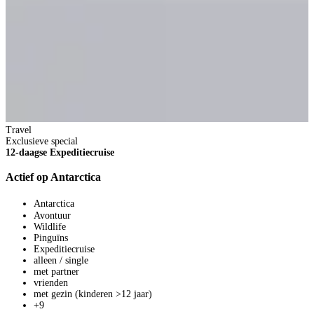
K
Travel
Exclusieve special
12-daagse Expeditiecruise
Actief op Antarctica
2
1
Antarctica
V
Avontuur
1
Wildlife
p
Pinguïns
V
Expeditiecruise
B
alleen / single
met partner
vrienden
met gezin (kinderen >12 jaar)
+9