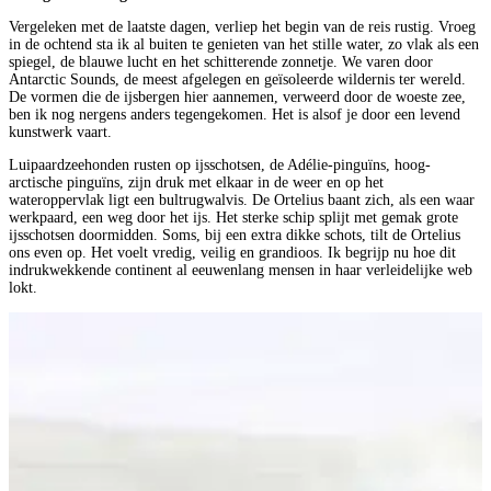
Vergeleken met de laatste dagen, verliep het begin van de reis rustig. Vroeg
in de ochtend sta ik al buiten te genieten van het stille water, zo vlak als een
spiegel, de blauwe lucht en het schitterende zonnetje. We varen door
Antarctic Sounds, de meest afgelegen en geïsoleerde wildernis ter wereld.
De vormen die de ijsbergen hier aannemen, verweerd door de woeste zee,
ben ik nog nergens anders tegengekomen. Het is alsof je door een levend
kunstwerk vaart.
Luipaardzeehonden rusten op ijsschotsen, de Adélie-pinguïns, hoog-
arctische pinguïns, zijn druk met elkaar in de weer en op het
wateroppervlak ligt een bultrugwalvis. De Ortelius baant zich, als een waar
werkpaard, een weg door het ijs. Het sterke schip splijt met gemak grote
ijsschotsen doormidden. Soms, bij een extra dikke schots, tilt de Ortelius
ons even op. Het voelt vredig, veilig en grandioos. Ik begrijp nu hoe dit
indrukwekkende continent al eeuwenlang mensen in haar verleidelijke web
lokt.