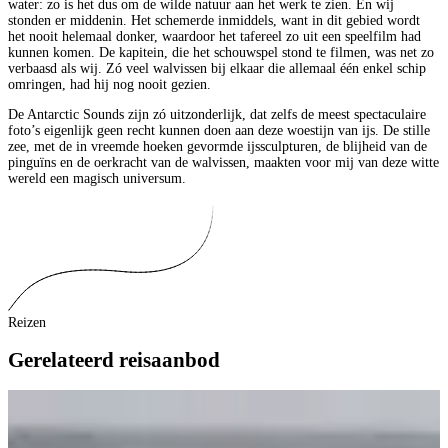
water: zo is het dus om de wilde natuur aan het werk te zien. En wij
stonden er middenin. Het schemerde inmiddels, want in dit gebied wordt
het nooit helemaal donker, waardoor het tafereel zo uit een speelfilm had
kunnen komen. De kapitein, die het schouwspel stond te filmen, was net zo
verbaasd als wij. Zó veel walvissen bij elkaar die allemaal één enkel schip
omringen, had hij nog nooit gezien.
De Antarctic Sounds zijn zó uitzonderlijk, dat zelfs de meest spectaculaire
foto’s eigenlijk geen recht kunnen doen aan deze woestijn van ijs. De stille
zee, met de in vreemde hoeken gevormde ijssculpturen, de blijheid van de
pinguïns en de oerkracht van de walvissen, maakten voor mij van deze witte
wereld een magisch universum.
Reizen
Gerelateerd reisaanbod