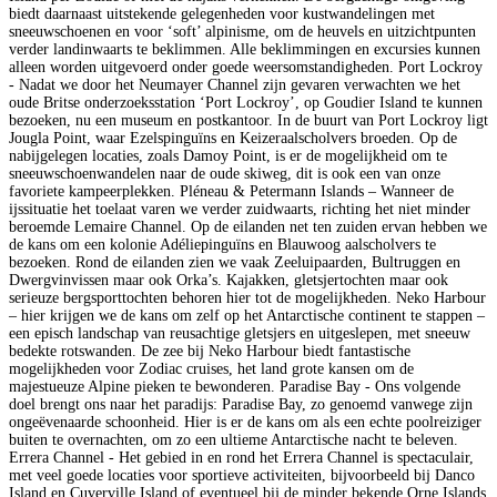
biedt daarnaast uitstekende gelegenheden voor kustwandelingen met
sneeuwschoenen en voor ‘soft’ alpinisme, om de heuvels en uitzichtpunten
verder landinwaarts te beklimmen. Alle beklimmingen en excursies kunnen
alleen worden uitgevoerd onder goede weersomstandigheden. Port Lockroy
- Nadat we door het Neumayer Channel zijn gevaren verwachten we het
oude Britse onderzoeksstation ‘Port Lockroy’, op Goudier Island te kunnen
bezoeken, nu een museum en postkantoor. In de buurt van Port Lockroy ligt
Jougla Point, waar Ezelspinguïns en Keizeraalscholvers broeden. Op de
nabijgelegen locaties, zoals Damoy Point, is er de mogelijkheid om te
sneeuwschoenwandelen naar de oude skiweg, dit is ook een van onze
favoriete kampeerplekken. Pléneau & Petermann Islands – Wanneer de
ijssituatie het toelaat varen we verder zuidwaarts, richting het niet minder
beroemde Lemaire Channel. Op de eilanden net ten zuiden ervan hebben we
de kans om een kolonie Adéliepinguïns en Blauwoog aalscholvers te
bezoeken. Rond de eilanden zien we vaak Zeeluipaarden, Bultruggen en
Dwergvinvissen maar ook Orka’s. Kajakken, gletsjertochten maar ook
serieuze bergsporttochten behoren hier tot de mogelijkheden. Neko Harbour
– hier krijgen we de kans om zelf op het Antarctische continent te stappen –
een episch landschap van reusachtige gletsjers en uitgeslepen, met sneeuw
bedekte rotswanden. De zee bij Neko Harbour biedt fantastische
mogelijkheden voor Zodiac cruises, het land grote kansen om de
majestueuze Alpine pieken te bewonderen. Paradise Bay - Ons volgende
doel brengt ons naar het paradijs: Paradise Bay, zo genoemd vanwege zijn
ongeëvenaarde schoonheid. Hier is er de kans om als een echte poolreiziger
buiten te overnachten, om zo een ultieme Antarctische nacht te beleven.
Errera Channel - Het gebied in en rond het Errera Channel is spectaculair,
met veel goede locaties voor sportieve activiteiten, bijvoorbeeld bij Danco
Island en Cuverville Island of eventueel bij de minder bekende Orne Islands