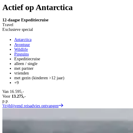
Actief op Antarctica
12-daagse Expeditiecruise
Travel
Exclusieve special
Antarctica
Avontuur
Wildlife
Pinguïns
Expeditiecruise
alleen / single
met partner
vrienden
met gezin (kinderen >12 jaar)
+9
Van
16.595,-
Voor
13.275,-
p.p.
Vrijblijvend reisadvies ontvangen