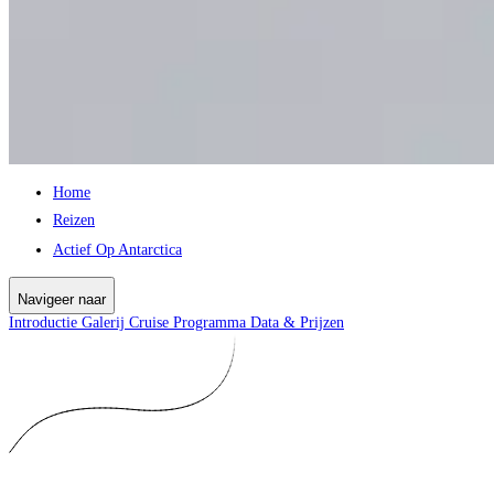
Home
Reizen
Actief Op Antarctica
Navigeer naar
Introductie
Galerij
Cruise
Programma
Data & Prijzen