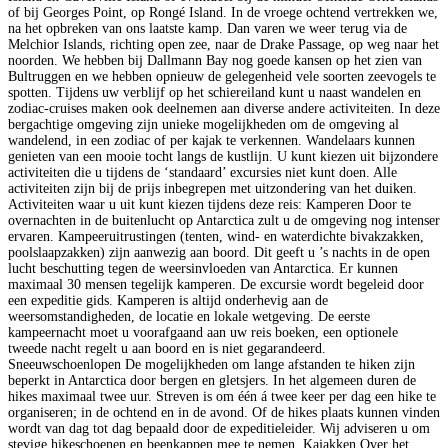
of bij Georges Point, op Rongé Island. In de vroege ochtend vertrekken we,
na het opbreken van ons laatste kamp. Dan varen we weer terug via de
Melchior Islands, richting open zee, naar de Drake Passage, op weg naar het
noorden. We hebben bij Dallmann Bay nog goede kansen op het zien van
Bultruggen en we hebben opnieuw de gelegenheid vele soorten zeevogels te
spotten. Tijdens uw verblijf op het schiereiland kunt u naast wandelen en
zodiac-cruises maken ook deelnemen aan diverse andere activiteiten. In deze
bergachtige omgeving zijn unieke mogelijkheden om de omgeving al
wandelend, in een zodiac of per kajak te verkennen. Wandelaars kunnen
genieten van een mooie tocht langs de kustlijn. U kunt kiezen uit bijzondere
activiteiten die u tijdens de ‘standaard’ excursies niet kunt doen. Alle
activiteiten zijn bij de prijs inbegrepen met uitzondering van het duiken.
Activiteiten waar u uit kunt kiezen tijdens deze reis: Kamperen Door te
overnachten in de buitenlucht op Antarctica zult u de omgeving nog intenser
ervaren. Kampeeruitrustingen (tenten, wind- en waterdichte bivakzakken,
poolslaapzakken) zijn aanwezig aan boord. Dit geeft u ’s nachts in de open
lucht beschutting tegen de weersinvloeden van Antarctica. Er kunnen
maximaal 30 mensen tegelijk kamperen. De excursie wordt begeleid door
een expeditie gids. Kamperen is altijd onderhevig aan de
weersomstandigheden, de locatie en lokale wetgeving. De eerste
kampeernacht moet u voorafgaand aan uw reis boeken, een optionele
tweede nacht regelt u aan boord en is niet gegarandeerd.
Sneeuwschoenlopen De mogelijkheden om lange afstanden te hiken zijn
beperkt in Antarctica door bergen en gletsjers. In het algemeen duren de
hikes maximaal twee uur. Streven is om één á twee keer per dag een hike te
organiseren; in de ochtend en in de avond. Of de hikes plaats kunnen vinden
wordt van dag tot dag bepaald door de expeditieleider. Wij adviseren u om
stevige hikeschoenen en beenkappen mee te nemen. Kajakken Over het