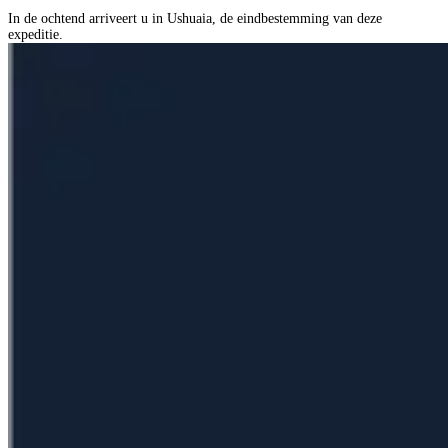
In de ochtend arriveert u in Ushuaia, de eindbestemming van deze
expeditie.