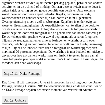
algemeen worden er vier kajak tochten per dag gepland, parallel aan andere
activiteiten in de ochtend of middag. Om aan deze activiteit mee te doen is
enige kajak ervaring en een goede conditie een vereiste. Deze excursie
wordt begeleid door een expeditieleider. Kajaks, neopreen wetsuits,
waterschoenen en handschoenen zijn aan boord en kunt u gebruiken.
Overige uitrusting moet u zelf meebrengen. Kajakken is onderhevig aan
weer- en ijsomstandigheden. De expeditieleider kan te allen tijde besluiten
om de excursie te annuleren. Fotografie workshop De fotografieworkshop
wordt begeleid door een fotograaf die de gehele reis aan boord aanwezig is.
De workshops zijn geschikt voor zowel beginnend als ervaren fotografen.
Tijdens de zeedagen zullen er diverse lezingen en workshops zijn over
thema’s, belichting en compositie. Iedereen is welkom om hierbij aanwezig
te zijn. Tijdens de landexcursies zal de fotograaf de workshopgroep van
maximaal 20 personen begeleiden. De workshop is niet bedoeld om uitleg te
geven over hoe uw camera werkt maar om inzicht te geven in een aantal
basis fotografie principes zodat u betere foto’s kunt maken. U kunt dagelijks
meedoen aan deze workshops.
Dag 10-11: Drake Passage
Dag 10 en 11 zijn zeedagen. U vaart in noordelijke richting door de Drake
Passage, richting Ushuaia. NB: De weersverwachting en de zee condities op
de Drake Passage bepalen het exacte moment van vertrek uit Antarctica.
Dag 12: Ushuaia