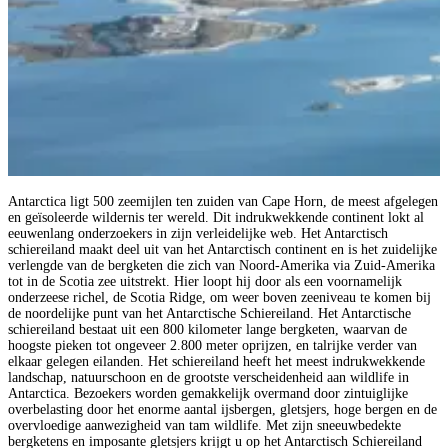
Antarctica ligt 500 zeemijlen ten zuiden van Cape Horn, de meest afgelegen
en geïsoleerde wildernis ter wereld. Dit indrukwekkende continent lokt al
eeuwenlang onderzoekers in zijn verleidelijke web. Het Antarctisch
schiereiland maakt deel uit van het Antarctisch continent en is het zuidelijke
verlengde van de bergketen die zich van Noord-Amerika via Zuid-Amerika
tot in de Scotia zee uitstrekt. Hier loopt hij door als een voornamelijk
onderzeese richel, de Scotia Ridge, om weer boven zeeniveau te komen bij
de noordelijke punt van het Antarctische Schiereiland. Het Antarctische
schiereiland bestaat uit een 800 kilometer lange bergketen, waarvan de
hoogste pieken tot ongeveer 2.800 meter oprijzen, en talrijke verder van
elkaar gelegen eilanden. Het schiereiland heeft het meest indrukwekkende
landschap, natuurschoon en de grootste verscheidenheid aan wildlife in
Antarctica. Bezoekers worden gemakkelijk overmand door zintuiglijke
overbelasting door het enorme aantal ijsbergen, gletsjers, hoge bergen en de
overvloedige aanwezigheid van tam wildlife. Met zijn sneeuwbedekte
bergketens en imposante gletsjers krijgt u op het Antarctisch Schiereiland