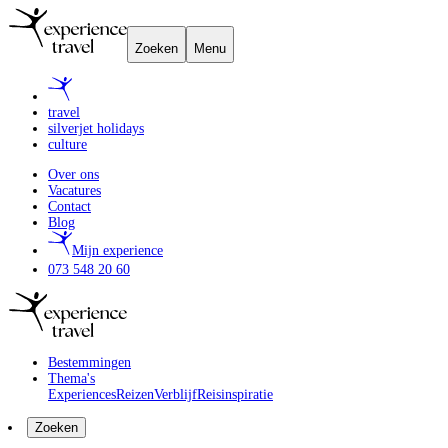
Zoeken
Menu
travel
silverjet holidays
culture
Over ons
Vacatures
Contact
Blog
Mijn experience
073 548 20 60
Bestemmingen
Thema's
Experiences
Reizen
Verblijf
Reisinspiratie
Zoeken