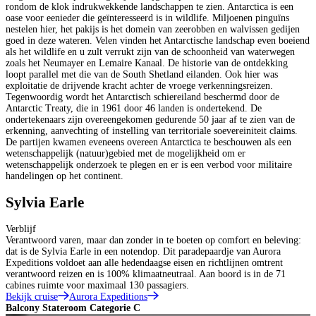
rondom de klok indrukwekkende landschappen te zien. Antarctica is een
oase voor eenieder die geïnteresseerd is in wildlife. Miljoenen pinguïns
nestelen hier, het pakijs is het domein van zeerobben en walvissen gedijen
goed in deze wateren. Velen vinden het Antarctische landschap even boeiend
als het wildlife en u zult verrukt zijn van de schoonheid van waterwegen
zoals het Neumayer en Lemaire Kanaal. De historie van de ontdekking
loopt parallel met die van de South Shetland eilanden. Ook hier was
exploitatie de drijvende kracht achter de vroege verkenningsreizen.
Tegenwoordig wordt het Antarctisch schiereiland beschermd door de
Antarctic Treaty, die in 1961 door 46 landen is ondertekend. De
ondertekenaars zijn overeengekomen gedurende 50 jaar af te zien van de
erkenning, aanvechting of instelling van territoriale soevereiniteit claims.
De partijen kwamen eveneens overeen Antarctica te beschouwen als een
wetenschappelijk (natuur)gebied met de mogelijkheid om er
wetenschappelijk onderzoek te plegen en er is een verbod voor militaire
handelingen op het continent.
Sylvia Earle
Verblijf
Verantwoord varen, maar dan zonder in te boeten op comfort en beleving:
dat is de Sylvia Earle in een notendop. Dit paradepaardje van Aurora
Expeditions voldoet aan alle hedendaagse eisen en richtlijnen omtrent
verantwoord reizen en is 100% klimaatneutraal. Aan boord is in de 71
cabines ruimte voor maximaal 130 passagiers.
Bekijk cruise
Aurora Expeditions
Balcony Stateroom Categorie C
B