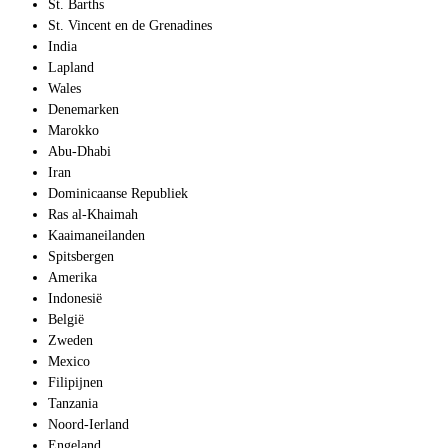
St. Barths
St. Vincent en de Grenadines
India
Lapland
Wales
Denemarken
Marokko
Abu-Dhabi
Iran
Dominicaanse Republiek
Ras al-Khaimah
Kaaimaneilanden
Spitsbergen
Amerika
Indonesië
België
Zweden
Mexico
Filipijnen
Tanzania
Noord-Ierland
Engeland