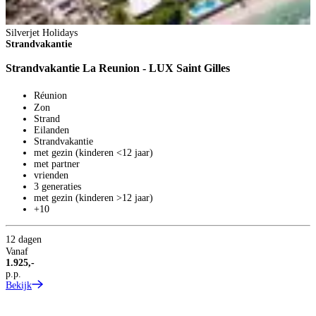
Silverjet Holidays
Strandvakantie
Strandvakantie La Reunion - LUX Saint Gilles
Réunion
Zon
Strand
Eilanden
Strandvakantie
met gezin (kinderen <12 jaar)
met partner
vrienden
3 generaties
met gezin (kinderen >12 jaar)
+10
12 dagen
Vanaf
S
1.925,-
S
p.p.
Bekijk
S