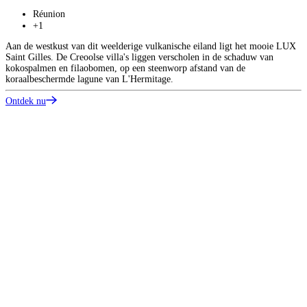
Réunion
+1
Aan de westkust van dit weelderige vulkanische eiland ligt het mooie LUX
Saint Gilles. De Creoolse villa's liggen verscholen in de schaduw van
kokospalmen en filaobomen, op een steenworp afstand van de
koraalbeschermde lagune van L'Hermitage.
Ontdek nu
1
V
1
p
B