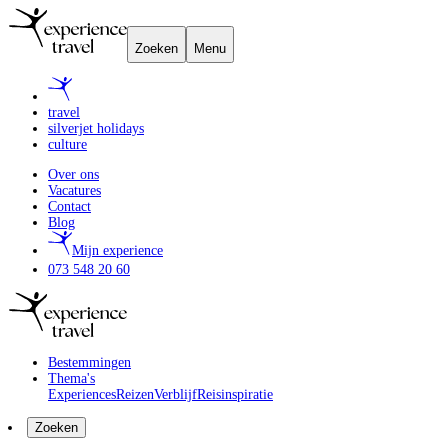
Zoeken
Menu
travel
silverjet holidays
culture
Over ons
Vacatures
Contact
Blog
Mijn experience
073 548 20 60
Bestemmingen
Thema's
Experiences
Reizen
Verblijf
Reisinspiratie
Zoeken