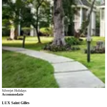
Silverjet Holidays
S
Accommodatie
S
LUX Saint Gilles
S