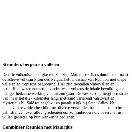
Stranden, bergen en valleien
De drie vulkanische bergketens Salazie, Mafate en Cilaos domineren, naast
de actieve vulkaan Piton des Neiges, het landschap van Réunion met diepe
valleien en tropische begroeiing. Hier zijn tientallen watervallen en
natuurlijke waterbronnen te vinden waar volgens de lokale bevolking een
heilige, heilzame werking van uit zou gaan. De westkust herbergt een strand
van maar liefst 27 kilometer lang, met zand variërend van zwart en
mysterieus bij Salé tot hagelwit en paradijselijk bij Saint Gilles. Het
dunbevolkte zuiden beschikt met diverse verscholen baaien en tropische
palmstranden over alle ingrediënten om zonaanbidders die in serene rust
willen genieten op hun wenken te bedienen.
Combineer Réunion met Mauritius