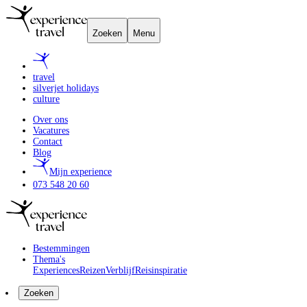
Zoeken
Menu
travel
silverjet holidays
culture
Over ons
Vacatures
Contact
Blog
Mijn experience
073 548 20 60
Bestemmingen
Thema's
Experiences
Reizen
Verblijf
Reisinspiratie
Zoeken