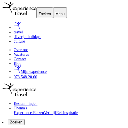
Zoeken
Menu
travel
silverjet holidays
culture
Over ons
Vacatures
Contact
Blog
Mijn experience
073 548 20 60
Bestemmingen
Thema's
Experiences
Reizen
Verblijf
Reisinspiratie
Zoeken