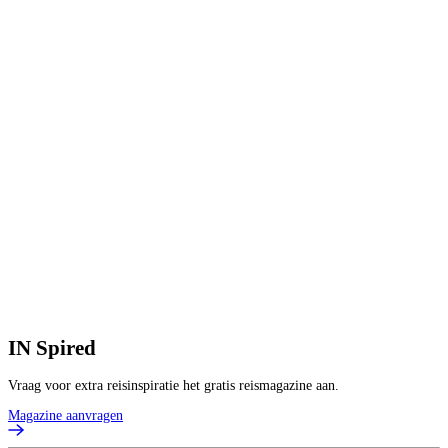
H
1
V
1
p
B
IN
Spired
Vraag voor extra reisinspiratie het gratis reismagazine aan.
Magazine aanvragen