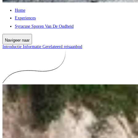
Home
Experiences
Syracuse Sporen Van De Oudheid
Navigeer naar
Introductie
Informatie
Gerelateerd reisaanbod