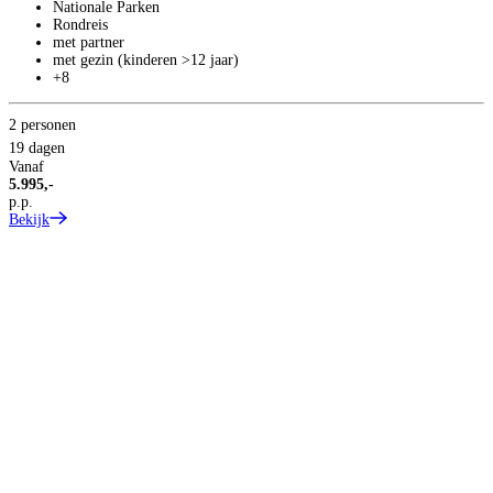
Nationale Parken
Rondreis
met partner
met gezin (kinderen >12 jaar)
+8
2 personen
19 dagen
Vanaf
5.995,-
p.p.
Bekijk
T
1