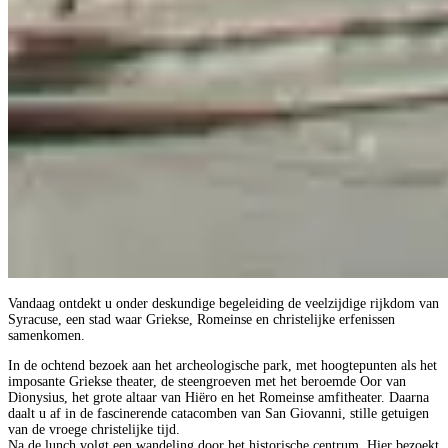
Vandaag ontdekt u onder deskundige begeleiding de veelzijdige rijkdom van
Syracuse, een stad waar Griekse, Romeinse en christelijke erfenissen
samenkomen.
In de ochtend bezoek aan het archeologische park, met hoogtepunten als het
imposante Griekse theater, de steengroeven met het beroemde Oor van
Dionysius, het grote altaar van Hiëro en het Romeinse amfitheater. Daarna
daalt u af in de fascinerende catacomben van San Giovanni, stille getuigen
van de vroege christelijke tijd.
Na de lunch volgt een wandeling door het historische centrum. Hier bezoekt