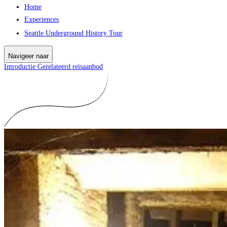
Home
Experiences
Seattle Underground History Tour
Navigeer naar
Introductie
Gerelateerd reisaanbod