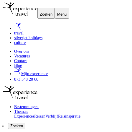
Zoeken
Menu
travel
silverjet holidays
culture
Over ons
Vacatures
Contact
Blog
Mijn experience
073 548 20 60
Bestemmingen
Thema's
Experiences
Reizen
Verblijf
Reisinspiratie
Zoeken