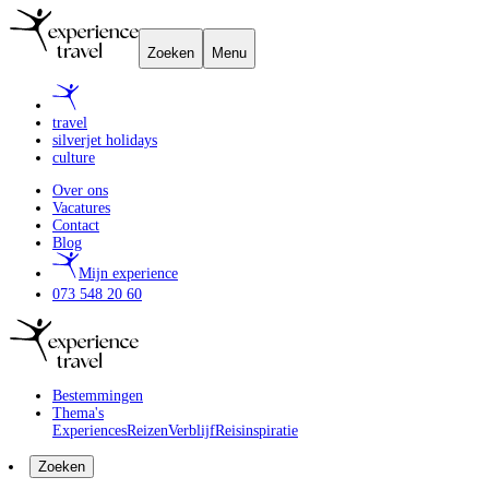
Zoeken
Menu
travel
silverjet holidays
culture
Over ons
Vacatures
Contact
Blog
Mijn experience
073 548 20 60
Bestemmingen
Thema's
Experiences
Reizen
Verblijf
Reisinspiratie
Zoeken