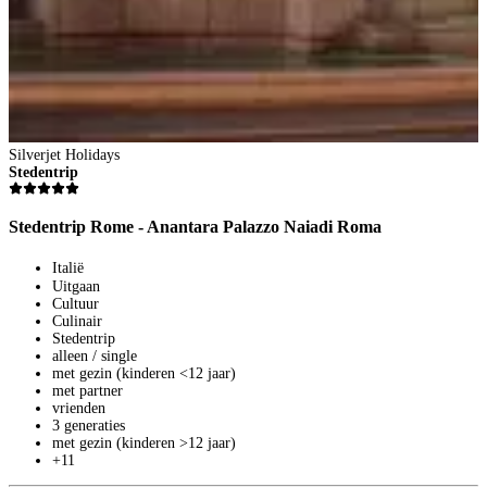
Silverjet Holidays
S
Stedentrip
Z
Stedentrip Rome - Anantara Palazzo Naiadi Roma
Z
Italië
Uitgaan
Cultuur
Culinair
Stedentrip
alleen / single
met gezin (kinderen <12 jaar)
met partner
vrienden
3 generaties
2
met gezin (kinderen >12 jaar)
+11
8
V