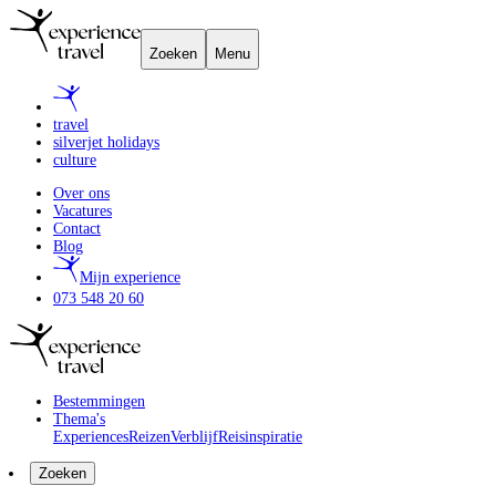
Zoeken
Menu
travel
silverjet holidays
culture
Over ons
Vacatures
Contact
Blog
Mijn experience
073 548 20 60
Bestemmingen
Thema's
Experiences
Reizen
Verblijf
Reisinspiratie
Zoeken