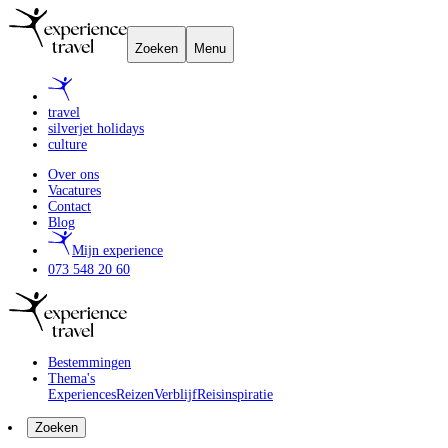
Zoeken
Menu
travel
silverjet holidays
culture
Over ons
Vacatures
Contact
Blog
Mijn experience
073 548 20 60
Bestemmingen
Thema's
Experiences
Reizen
Verblijf
Reisinspiratie
Zoeken