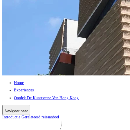
Home
Experiences
Ontdek De Kunstscene Van Hong Kong
Navigeer naar
Introductie
Gerelateerd reisaanbod