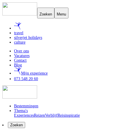
Zoeken
Menu
travel
silverjet holidays
culture
Over ons
Vacatures
Contact
Blog
Mijn experience
073 548 20 60
Bestemmingen
Thema's
Experiences
Reizen
Verblijf
Reisinspiratie
Zoeken