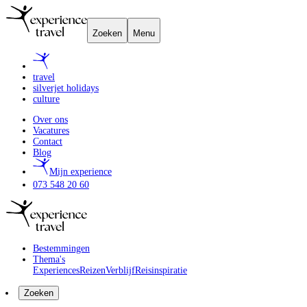
Zoeken
Menu
travel
silverjet holidays
culture
Over ons
Vacatures
Contact
Blog
Mijn experience
073 548 20 60
Bestemmingen
Thema's
Experiences
Reizen
Verblijf
Reisinspiratie
Zoeken