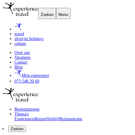
Zoeken
Menu
travel
silverjet holidays
culture
Over ons
Vacatures
Contact
Blog
Mijn experience
073 548 20 60
Bestemmingen
Thema's
Experiences
Reizen
Verblijf
Reisinspiratie
Zoeken