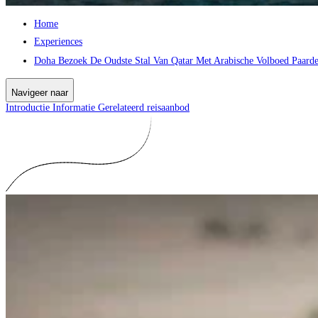
Home
Experiences
Doha Bezoek De Oudste Stal Van Qatar Met Arabische Volboed Paard
Navigeer naar
Introductie
Informatie
Gerelateerd reisaanbod