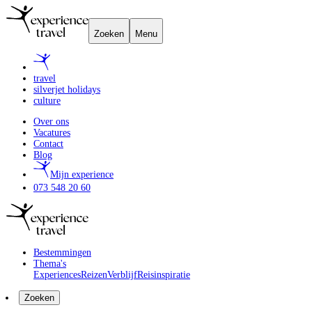
Zoeken
Menu
travel
silverjet holidays
culture
Over ons
Vacatures
Contact
Blog
Mijn experience
073 548 20 60
Bestemmingen
Thema's
Experiences
Reizen
Verblijf
Reisinspiratie
Zoeken