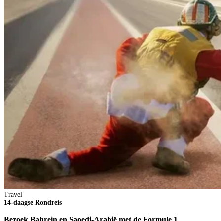
Travel
14-daagse Rondreis
Bezoek Bahrein en Saoedi-Arabië met de Formule 1