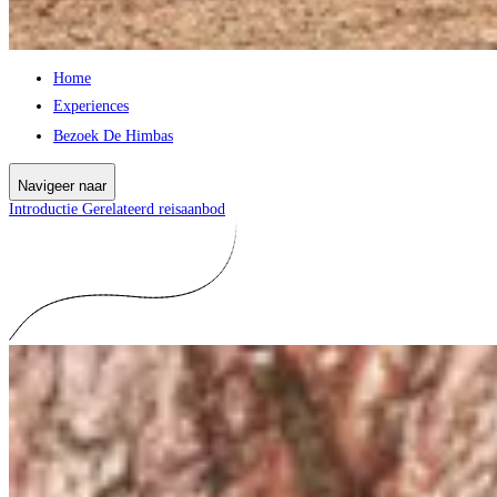
Home
Experiences
Bezoek De Himbas
Navigeer naar
Introductie
Gerelateerd reisaanbod