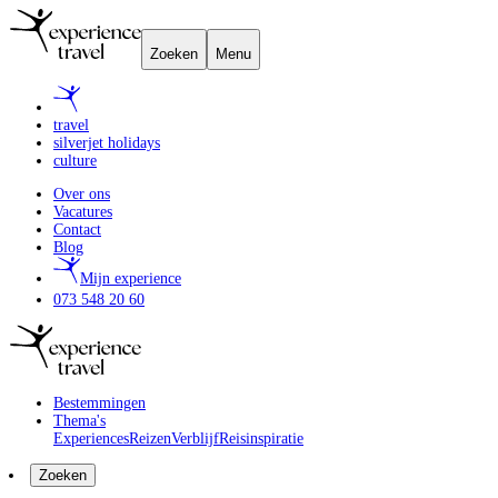
Zoeken
Menu
travel
silverjet holidays
culture
Over ons
Vacatures
Contact
Blog
Mijn experience
073 548 20 60
Bestemmingen
Thema's
Experiences
Reizen
Verblijf
Reisinspiratie
Zoeken