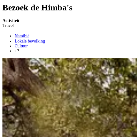
Bezoek de Himba's
Activiteit
Travel
Namibië
Lokale bevolking
Cultuur
+3