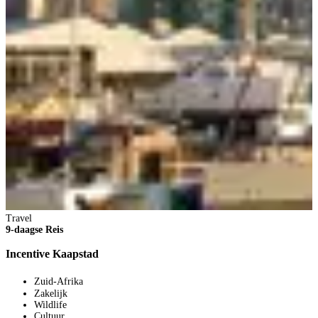
T
1
Travel
9-daagse Reis
B
Incentive Kaapstad
Zuid-Afrika
Zakelijk
Wildlife
Cultuur