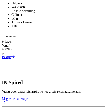
Uitgaan
Walvissen
Lokale bevolking
Culinair
Wijn
Tip van Désiré
+10
1
V
1
2 personen
p
9 dagen
B
Vanaf
4.770,-
p.p.
Bekijk
IN
Spired
Vraag voor extra reisinspiratie het gratis reismagazine aan.
Magazine aanvragen