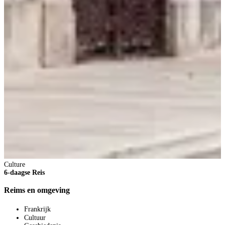
2
8
V
2
p
V
B
Culture
6-daagse Reis
Reims en omgeving
Frankrijk
Cultuur