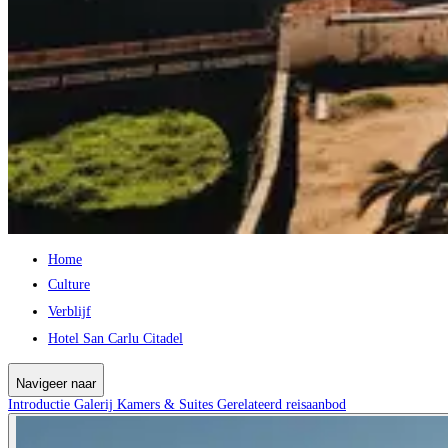
Home
Culture
Verblijf
Hotel San Carlu Citadel
Navigeer naar
Introductie
Galerij
Kamers & Suites
Gerelateerd reisaanbod