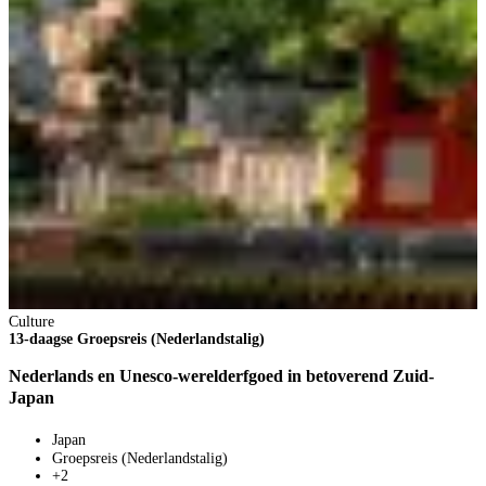
2
1
V
3
p
V
B
Culture
13-daagse Groepsreis (Nederlandstalig)
Nederlands en Unesco-werelderfgoed in betoverend Zuid-
Japan
Japan
Groepsreis (Nederlandstalig)
+2