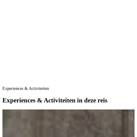
A
H
O
Experiences & Activiteiten
Experiences & Activiteiten in deze reis