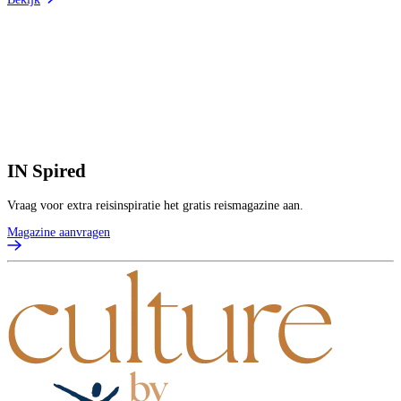
2
5
V
1
p
V
B
IN
Spired
Vraag voor extra reisinspiratie het gratis reismagazine aan.
Magazine aanvragen