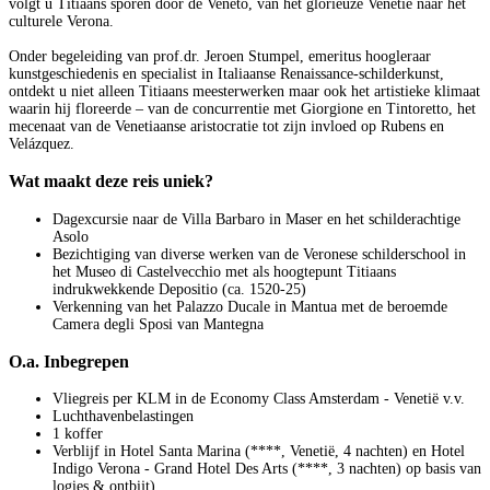
volgt u Titiaans sporen door de Veneto, van het glorieuze Venetië naar het
culturele Verona.
Onder begeleiding van prof.dr. Jeroen Stumpel, emeritus hoogleraar
kunstgeschiedenis en specialist in Italiaanse Renaissance-schilderkunst,
ontdekt u niet alleen Titiaans meesterwerken maar ook het artistieke klimaat
waarin hij floreerde – van de concurrentie met Giorgione en Tintoretto, het
mecenaat van de Venetiaanse aristocratie tot zijn invloed op Rubens en
Velázquez.
Wat maakt deze reis uniek?
Dagexcursie naar de Villa Barbaro in Maser en het schilderachtige
Asolo
Bezichtiging van diverse werken van de Veronese schilderschool in
het Museo di Castelvecchio met als hoogtepunt Titiaans
indrukwekkende Depositio (ca. 1520-25)
Verkenning van het Palazzo Ducale in Mantua met de beroemde
Camera degli Sposi van Mantegna
O.a. Inbegrepen
Vliegreis per KLM in de Economy Class Amsterdam - Venetië v.v.
Luchthavenbelastingen
1 koffer
Verblijf in Hotel Santa Marina (****, Venetië, 4 nachten) en Hotel
Indigo Verona - Grand Hotel Des Arts (****, 3 nachten) op basis van
logies & ontbijt)