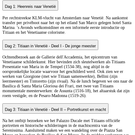
Dag 1: Heenreis naar Venetië
Per rechtstreekse KLM-vlucht van Amsterdam naar Venetië. Na aankomst
transfer per privéboot naar het op het eiland San Marco gelegen hotel Santa
Marina. 's Avonds welkomstdiner en een informele eerste introductie op
Titiaan en het Venetiaanse colorisme.
Dag 2: Titiaan in Venetië - Deel I - De jonge meester
Ochtendbezoek aan de Gallerie dell'Accademia, het epicentrum van
Venetiaanse schilderkunst. Hier bevinden zich sleutelwerken als Titiaans
Presentatie van Maria in de Tempel (1534-38), nog altijd in de
oorspronkelijke locatie waarvoor het geschilderd werd. Ook zien we er
werken van Giorgione (met wie Titiaan samenwerkte), Bellini (zijn
leermeester) en Tintoretto (zijn rivaal). Na de lunch begeven we ons naar de
Basilica di Santa Maria Gloriosa dei Frari, met twee van Titiaans
monumentale meesterwerken: de Assunta (1516-18), het altaarstuk dat zijn
roem vestigde, en de Pesaro-Madonna (1519-26).
Dag 3: Titiaan in Venetië - Deel II – Portretkunst en macht
Na het ontbijt bezoeken we het Palazzo Ducale met Titiaans officiële
portretten en historische schilderingen in de machtscentra van de
Serenissima. Aansluitend maken we een wandeling over de Piazza San