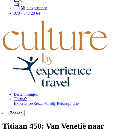
Mijn experience
073 - 548 20 64
Bestemmingen
Thema's
Experiences
Reizen
Verblijf
Reisinspiratie
Zoeken
Titiaan 450: Van Venetië naar