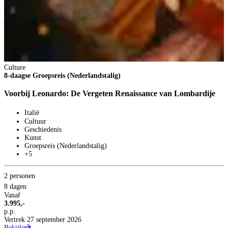
Culture
8-daagse Groepsreis (Nederlandstalig)
Voorbij Leonardo: De Vergeten Renaissance van Lombardije
Italië
Cultuur
Geschiedenis
C
Kunst
V
Groepsreis (Nederlandstalig)
5
+5
K
2 personen
8 dagen
Vanaf
3.995,-
p.p.
Vertrek 27 september 2026
Bekijk