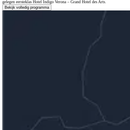
gelegen eersteklas Hotel Indigo Verona – Grand Hotel des Arts.
Bekijk volledig programma