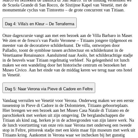
Marco en bezoeken de Basilica di San Marco. In de middag verkennen we
de Scuola Grande di San Rocco, de Sixtijnse Kapel van Venetië, met de
monumentale cyclus van Tintoretto – de grote concurrent van Titiaan.
Dag 4: Villa's en Kleur – De Terraferma
Onze dagexcursie vangt aan met een bezoek aan de Villa Barbaro in Maser.
We zien er de fresco's van Paolo Veronese – Titiaans jongere tijdgenoot en
meester van de decoratieve schilderkunst. De villa, ontworpen door
Palladio, toont de symblose tussen architectuur en schilderkunst in de
Venetiaanse Renaissance. Aansluitend naar Asolo, het schilderachtige stadje
in de heuvels waar Titiaan regelmatig verbleef. Na gelegenheid tot lunch
maken we een wandeling door het historische centrum en bezoeken het
Museo Civico. Aan het einde van de middag keren we terug naar ons hotel
in Venetië.
Dag 5: Naar Verona via Pieve di Cadore en Feltre
Vandaag verruilen we Venetië voor Verona. Onderweg maken we een eerste
tussenstop in Pieve di Cadore in de Dolomieten, Titiaans geboorteplaats.
Hier brengen we een bezoek aan het Museo Casa Natale di Tiziano en de
parochiekerk met werken uit zijn omgeving. De berglandschappen die
Titiaan als kind zag, herken je in de achtergronden van zijn latere werk. Na
de lunch voortzetting van onze reis naar Verona met onderweg een tweede
stop in Feltre, pittoresk stadje met een klein maar fijn museum met werk uit
Titiaans kring. Aankomst in Verona waar we inchecken bij het gunstig