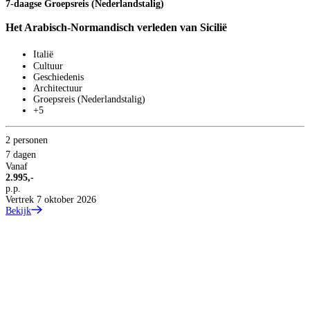
7-daagse Groepsreis (Nederlandstalig)
Het Arabisch-Normandisch verleden van Sicilië
Italië
Cultuur
Geschiedenis
Architectuur
Groepsreis (Nederlandstalig)
+5
2 personen
7 dagen
Vanaf
2.995,-
p.p.
Vertrek 7 oktober 2026
Bekijk
C
V