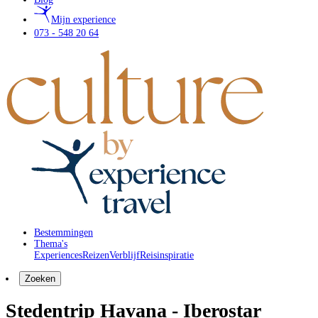
Mijn experience
073 - 548 20 64
Bestemmingen
Thema's
Experiences
Reizen
Verblijf
Reisinspiratie
Zoeken
Stedentrip Havana - Iberostar