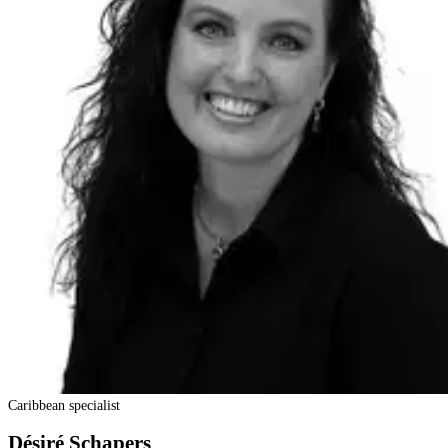
Caribbean specialist
Désiré Schapers