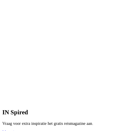
9
B
2
9
V
1
p
V
B
IN
Spired
Vraag voor extra inspiratie het gratis reismagazine aan.