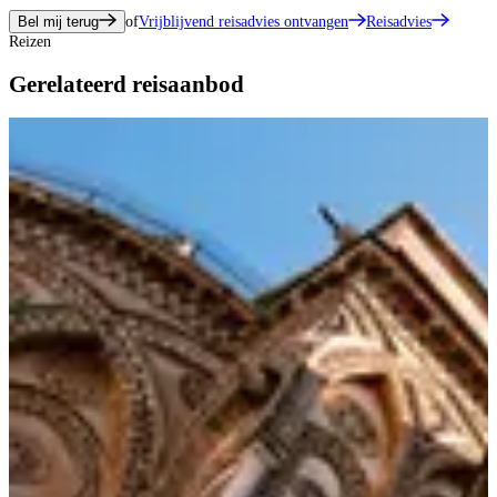
Bel mij terug
of
Vrijblijvend reisadvies ontvangen
Reisadvies
Reizen
Gerelateerd reisaanbod