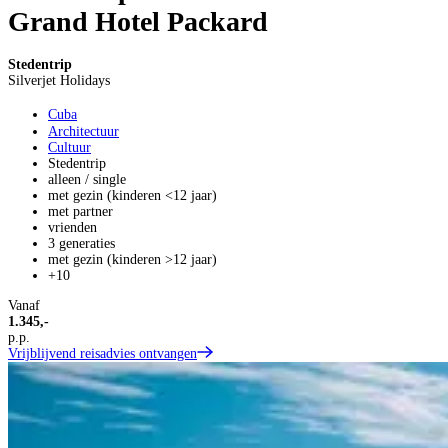
Grand Hotel Packard
Stedentrip
Silverjet Holidays
Cuba
Architectuur
Cultuur
Stedentrip
alleen / single
met gezin (kinderen <12 jaar)
met partner
vrienden
3 generaties
met gezin (kinderen >12 jaar)
+10
Vanaf
1.345,-
p.p.
Vrijblijvend reisadvies ontvangen