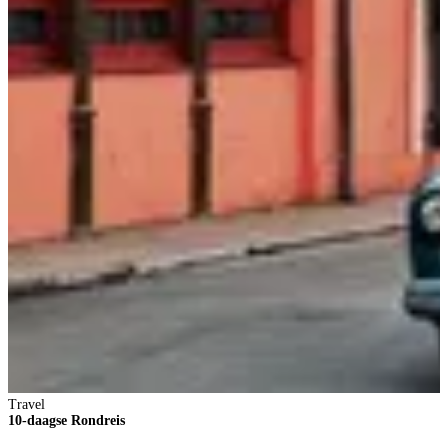
Travel
T
10-daagse Rondreis
R