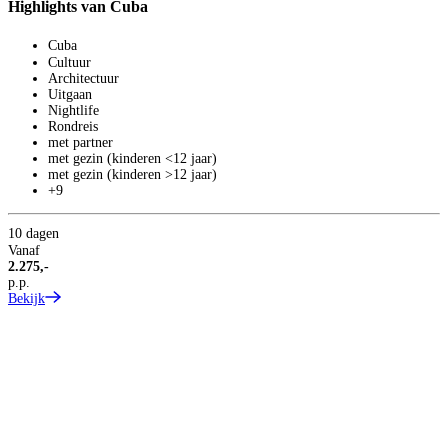
Highlights van Cuba
L
Cuba
Cultuur
Architectuur
Uitgaan
Nightlife
Rondreis
met partner
met gezin (kinderen <12 jaar)
met gezin (kinderen >12 jaar)
+9
O
10 dagen
Vanaf
2.275,-
p.p.
Bekijk