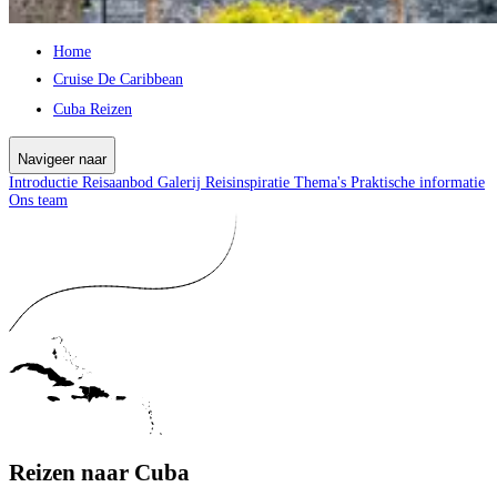
Home
Cruise De Caribbean
Cuba Reizen
Navigeer naar
Introductie
Reisaanbod
Galerij
Reisinspiratie
Thema's
Praktische informatie
Ons team
Reizen naar Cuba