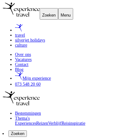
Zoeken
Menu
travel
silverjet holidays
culture
Over ons
Vacatures
Contact
Blog
Mijn experience
073 548 20 60
Bestemmingen
Thema's
Experiences
Reizen
Verblijf
Reisinspiratie
Zoeken