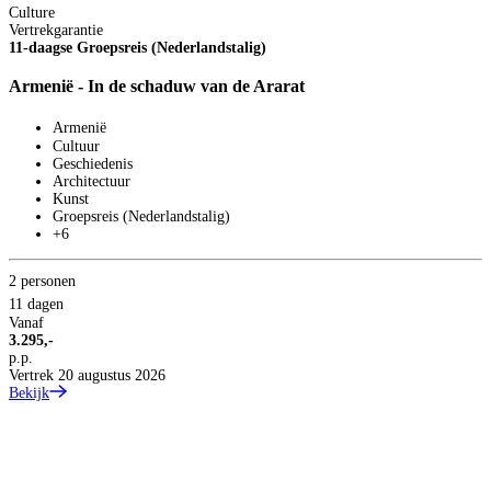
Culture
Vertrekgarantie
11-daagse Groepsreis (Nederlandstalig)
Armenië - In de schaduw van de Ararat
Armenië
Cultuur
Geschiedenis
Architectuur
Kunst
Groepsreis (Nederlandstalig)
+6
2 personen
C
11 dagen
V
1
Vanaf
3.295,-
O
p.p.
Vertrek 20 augustus 2026
Bekijk