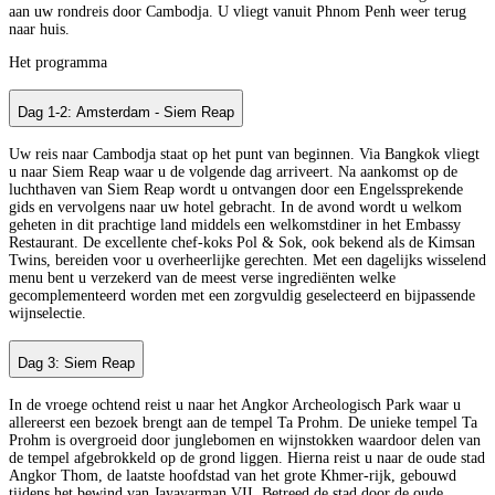
aan uw rondreis door Cambodja. U vliegt vanuit Phnom Penh weer terug
naar huis.
Het programma
Dag 1-2: Amsterdam - Siem Reap
Uw reis naar Cambodja staat op het punt van beginnen. Via Bangkok vliegt
u naar Siem Reap waar u de volgende dag arriveert. Na aankomst op de
luchthaven van Siem Reap wordt u ontvangen door een Engelssprekende
gids en vervolgens naar uw hotel gebracht. In de avond wordt u welkom
geheten in dit prachtige land middels een welkomstdiner in het Embassy
Restaurant. De excellente chef-koks Pol & Sok, ook bekend als de Kimsan
Twins, bereiden voor u overheerlijke gerechten. Met een dagelijks wisselend
menu bent u verzekerd van de meest verse ingrediënten welke
gecomplementeerd worden met een zorgvuldig geselecteerd en bijpassende
wijnselectie.
Dag 3: Siem Reap
In de vroege ochtend reist u naar het Angkor Archeologisch Park waar u
allereerst een bezoek brengt aan de tempel Ta Prohm. De unieke tempel Ta
Prohm is overgroeid door junglebomen en wijnstokken waardoor delen van
de tempel afgebrokkeld op de grond liggen. Hierna reist u naar de oude stad
Angkor Thom, de laatste hoofdstad van het grote Khmer-rijk, gebouwd
tijdens het bewind van Jayavarman VII. Betreed de stad door de oude