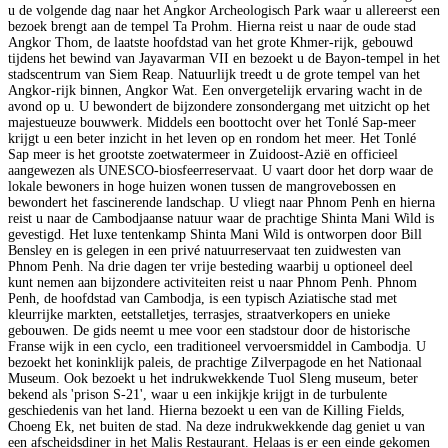
u de volgende dag naar het Angkor Archeologisch Park waar u allereerst een
bezoek brengt aan de tempel Ta Prohm. Hierna reist u naar de oude stad
Angkor Thom, de laatste hoofdstad van het grote Khmer-rijk, gebouwd
tijdens het bewind van Jayavarman VII en bezoekt u de Bayon-tempel in het
stadscentrum van Siem Reap. Natuurlijk treedt u de grote tempel van het
Angkor-rijk binnen, Angkor Wat. Een onvergetelijk ervaring wacht in de
avond op u. U bewondert de bijzondere zonsondergang met uitzicht op het
majestueuze bouwwerk. Middels een boottocht over het Tonlé Sap-meer
krijgt u een beter inzicht in het leven op en rondom het meer. Het Tonlé
Sap meer is het grootste zoetwatermeer in Zuidoost-Azië en officieel
aangewezen als UNESCO-biosfeerreservaat. U vaart door het dorp waar de
lokale bewoners in hoge huizen wonen tussen de mangrovebossen en
bewondert het fascinerende landschap. U vliegt naar Phnom Penh en hierna
reist u naar de Cambodjaanse natuur waar de prachtige Shinta Mani Wild is
gevestigd. Het luxe tentenkamp Shinta Mani Wild is ontworpen door Bill
Bensley en is gelegen in een privé natuurreservaat ten zuidwesten van
Phnom Penh. Na drie dagen ter vrije besteding waarbij u optioneel deel
kunt nemen aan bijzondere activiteiten reist u naar Phnom Penh. Phnom
Penh, de hoofdstad van Cambodja, is een typisch Aziatische stad met
kleurrijke markten, eetstalletjes, terrasjes, straatverkopers en unieke
gebouwen. De gids neemt u mee voor een stadstour door de historische
Franse wijk in een cyclo, een traditioneel vervoersmiddel in Cambodja. U
bezoekt het koninklijk paleis, de prachtige Zilverpagode en het Nationaal
Museum. Ook bezoekt u het indrukwekkende Tuol Sleng museum, beter
bekend als 'prison S-21', waar u een inkijkje krijgt in de turbulente
geschiedenis van het land. Hierna bezoekt u een van de Killing Fields,
Choeng Ek, net buiten de stad. Na deze indrukwekkende dag geniet u van
een afscheidsdiner in het Malis Restaurant. Helaas is er een einde gekomen