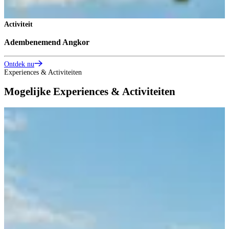
Activiteit
Adembenemend Angkor
Ontdek nu
Experiences & Activiteiten
Mogelijke Experiences & Activiteiten
E
B
B