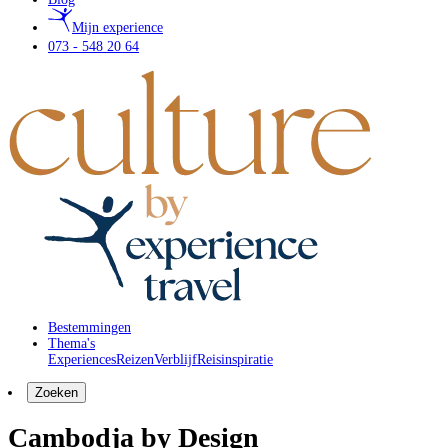
Mijn experience
073 - 548 20 64
Bestemmingen
Thema's
Experiences
Reizen
Verblijf
Reisinspiratie
Zoeken
Cambodja by Design