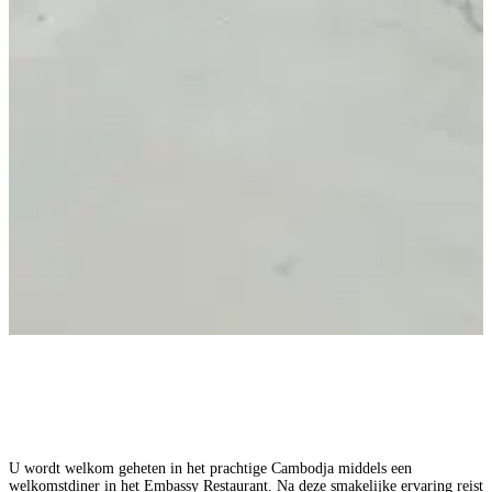
U wordt welkom geheten in het prachtige Cambodja middels een
welkomstdiner in het Embassy Restaurant. Na deze smakelijke ervaring reist