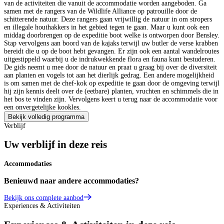
van de activiteiten die vanuit de accommodatie worden aangeboden. Ga
samen met de rangers van de Wildlife Alliance op patrouille door de
schitterende natuur. Deze rangers gaan vrijwillig de natuur in om stropers
en illegale houthakkers in het gebied tegen te gaan. Maar u kunt ook een
middag doorbrengen op de expeditie boot welke is ontworpen door Bensley.
Stap vervolgens aan boord van de kajaks terwijl uw butler de verse krabben
bereidt die u op de boot hebt gevangen. Er zijn ook een aantal wandelroutes
uitgestippeld waarbij u de indrukwekkende flora en fauna kunt bestuderen.
De gids neemt u mee door de natuur en praat u graag bij over de diversiteit
aan planten en vogels tot aan het dierlijk gedrag. Een andere mogelijkheid
is om samen met de chef-kok op expeditie te gaan door de omgeving terwijl
hij zijn kennis deelt over de (eetbare) planten, vruchten en schimmels die in
het bos te vinden zijn. Vervolgens keert u terug naar de accommodatie voor
een onvergetelijke kookles.
Bekijk volledig programma
Verblijf
Uw verblijf in deze reis
Accommodaties
Benieuwd naar andere accommodaties?
Bekijk ons complete aanbod
Experiences & Activiteiten