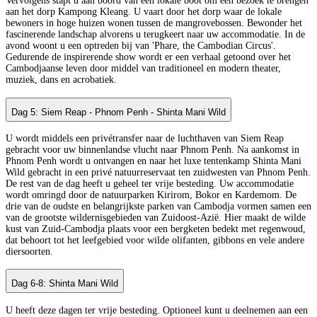
Vervolgens stapt u aan boord van een lokale boot om een bezoek te brengen
aan het dorp Kampong Kleang. U vaart door het dorp waar de lokale
bewoners in hoge huizen wonen tussen de mangrovebossen. Bewonder het
fascinerende landschap alvorens u terugkeert naar uw accommodatie. In de
avond woont u een optreden bij van 'Phare, the Cambodian Circus'.
Gedurende de inspirerende show wordt er een verhaal getoond over het
Cambodjaanse leven door middel van traditioneel en modern theater,
muziek, dans en acrobatiek.
Dag 5: Siem Reap - Phnom Penh - Shinta Mani Wild
U wordt middels een privétransfer naar de luchthaven van Siem Reap
gebracht voor uw binnenlandse vlucht naar Phnom Penh. Na aankomst in
Phnom Penh wordt u ontvangen en naar het luxe tentenkamp Shinta Mani
Wild gebracht in een privé natuurreservaat ten zuidwesten van Phnom Penh.
De rest van de dag heeft u geheel ter vrije besteding. Uw accommodatie
wordt omringd door de natuurparken Kirirom, Bokor en Kardemom. De
drie van de oudste en belangrijkste parken van Cambodja vormen samen een
van de grootste wildernisgebieden van Zuidoost-Azië. Hier maakt de wilde
kust van Zuid-Cambodja plaats voor een bergketen bedekt met regenwoud,
dat behoort tot het leefgebied voor wilde olifanten, gibbons en vele andere
diersoorten.
Dag 6-8: Shinta Mani Wild
U heeft deze dagen ter vrije besteding. Optioneel kunt u deelnemen aan een