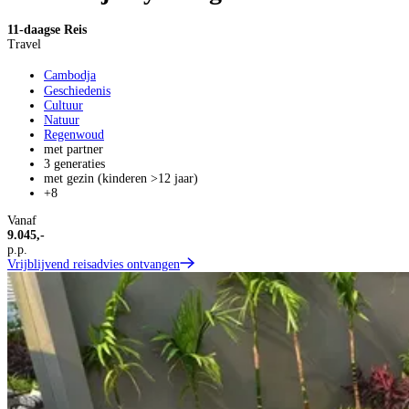
11-daagse Reis
Travel
Cambodja
Geschiedenis
Cultuur
Natuur
Regenwoud
met partner
3 generaties
met gezin (kinderen >12 jaar)
+8
Vanaf
9.045,-
p.p.
Vrijblijvend reisadvies ontvangen