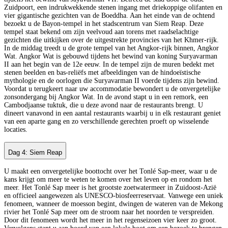
Zuidpoort, een indrukwekkende stenen ingang met driekoppige olifanten en
vier gigantische gezichten van de Boeddha. Aan het einde van de ochtend
bezoekt u de Bayon-tempel in het stadscentrum van Siem Reap. Deze
tempel staat bekend om zijn veelvoud aan torens met raadselachtige
gezichten die uitkijken over de uitgestrekte provincies van het Khmer-rijk.
In de middag treedt u de grote tempel van het Angkor-rijk binnen, Angkor
Wat. Angkor Wat is gebouwd tijdens het bewind van koning Suryavarman
II aan het begin van de 12e eeuw. In de tempel zijn de muren bedekt met
stenen beelden en bas-reliëfs met afbeeldingen van de hindoeïstische
mythologie en de oorlogen die Suryavarman II voerde tijdens zijn bewind.
Voordat u terugkeert naar uw accommodatie bewondert u de onvergetelijke
zonsondergang bij Angkor Wat. In de avond stapt u in een remork, een
Cambodjaanse tuktuk, die u deze avond naar de restaurants brengt. U
dineert vanavond in een aantal restaurants waarbij u in elk restaurant geniet
van een aparte gang en zo verschillende gerechten proeft op wisselende
locaties.
Dag 4: Siem Reap
U maakt een onvergetelijke boottocht over het Tonlé Sap-meer, waar u de
kans krijgt om meer te weten te komen over het leven op en rondom het
meer. Het Tonlé Sap meer is het grootste zoetwatermeer in Zuidoost-Azië
en officieel aangewezen als UNESCO-biosfeerreservaat. Vanwege een uniek
fenomeen, wanneer de moesson begint, dwingen de wateren van de Mekong
rivier het Tonlé Sap meer om de stroom naar het noorden te verspreiden.
Door dit fenomeen wordt het meer in het regenseizoen vier keer zo groot.