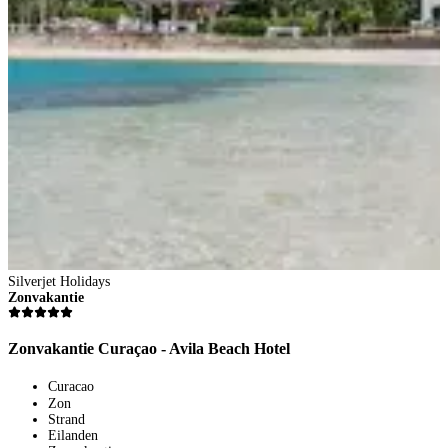
Silverjet Holidays
Zonvakantie
Zonvakantie Curaçao - Avila Beach Hotel
Curacao
Zon
S
Strand
R
Eilanden