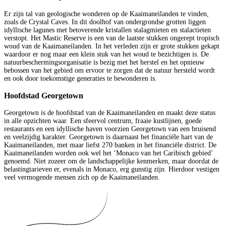
Er zijn tal van geologische wonderen op de Kaaimaneilanden te vinden,
zoals de Crystal Caves. In dit doolhof van ondergrondse grotten liggen
idyllische lagunes met betoverende kristallen stalagmieten en stalactieten
verstopt. Het Mastic Reserve is een van de laatste stukken ongerept tropisch
woud van de Kaaimaneilanden. In het verleden zijn er grote stukken gekapt
waardoor er nog maar een klein stuk van het woud te bezichtigen is. De
natuurbeschermingsorganisatie is bezig met het herstel en het opnieuw
bebossen van het gebied om ervoor te zorgen dat de natuur hersteld wordt
en ook door toekomstige generaties te bewonderen is.
Hoofdstad Georgetown
Georgetown is de hoofdstad van de Kaaimaneilanden en maakt deze status
in alle opzichten waar. Een sfeervol centrum, fraaie kustlijnen, goede
restaurants en een idyllische haven voorzien Georgetown van een bruisend
en veelzijdig karakter. Georgetown is daarnaast het financiële hart van de
Kaaimaneilanden, met maar liefst 270 banken in het financiële district. De
Kaaimaneilanden worden ook wel het ‘Monaco van het Caribisch gebied’
genoemd. Niet zozeer om de landschappelijke kenmerken, maar doordat de
belastingtarieven er, evenals in Monaco, erg gunstig zijn. Hierdoor vestigen
veel vermogende mensen zich op de Kaaimaneilanden.