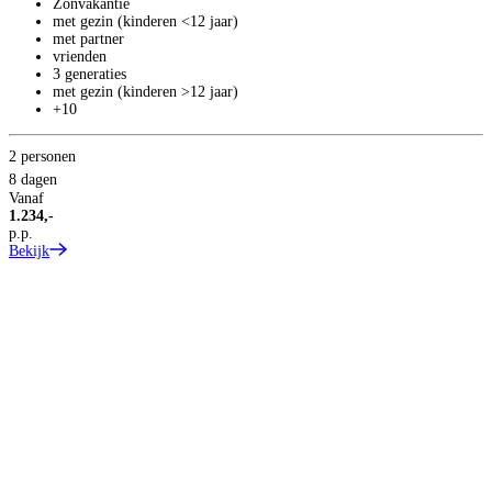
Zonvakantie
S
met gezin (kinderen <12 jaar)
met partner
vrienden
3 generaties
met gezin (kinderen >12 jaar)
+10
2 personen
2
8 dagen
6
Vanaf
V
1.234,-
1
p.p.
p
Bekijk
B