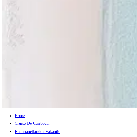
Home
Cruise De Caribbean
Kaaimaneilanden Vakantie