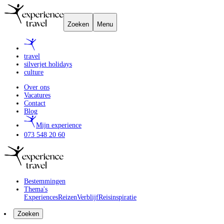
Zoeken
Menu
travel
silverjet holidays
culture
Over ons
Vacatures
Contact
Blog
Mijn experience
073 548 20 60
Bestemmingen
Thema's
Experiences
Reizen
Verblijf
Reisinspiratie
Zoeken