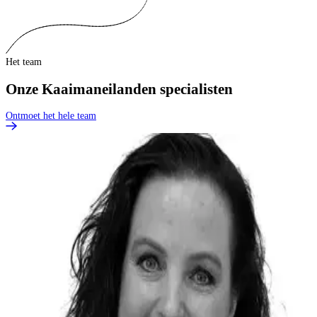
Het team
Onze Kaaimaneilanden specialisten
Ontmoet het hele team
H
i
B