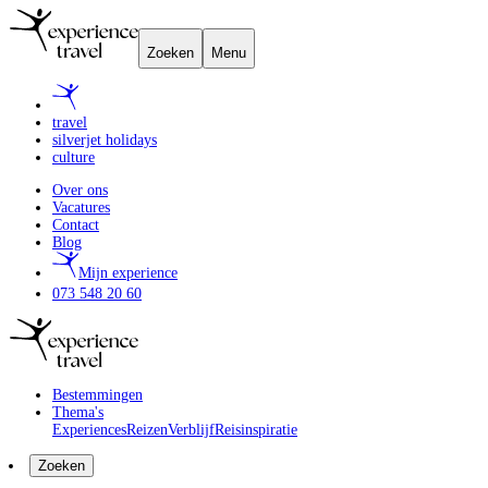
Zoeken
Menu
travel
silverjet holidays
culture
Over ons
Vacatures
Contact
Blog
Mijn experience
073 548 20 60
Bestemmingen
Thema's
Experiences
Reizen
Verblijf
Reisinspiratie
Zoeken