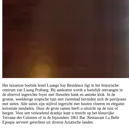
Het luxueuze boetiek hotel Luangs Say Residence ligt in het historische
centrum van Luang Prabang. Bij aankomst wordt u hartelijk ontvangen in
de sfeervol ingerichte foyer met fluwelen bank en antieke klok. In de
groene, weelderige tropische tuin met zwembad bevinden zich de paviljoens
met suites. Alle suites zijn stijlvol ingericht met houten vloeren en elegante
koloniale meubelen. Door de grote ramen heeft u uitzicht op de tuin of
bergen. Voor een verkoelend drankje kunt u terecht op het kleurrijke
Terrasse des Colonies of in de bijzondere 1861 Bar. Restaurant La Belle
Epoque serveert gerechten uit diverse Aziatische landen.