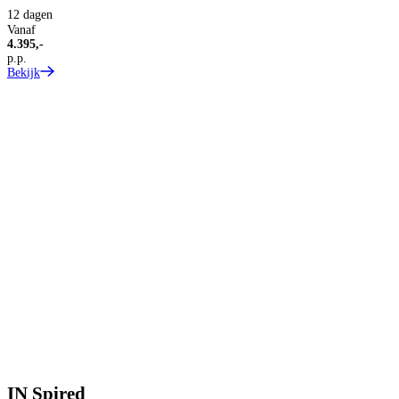
2
12 dagen
Vanaf
A
4.395,-
p.p.
Bekijk
3
2
V
1
p
B
IN
Spired