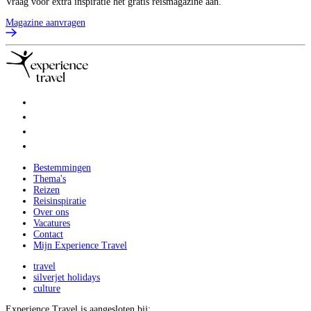
Vraag voor extra inspiratie het gratis reismagazine aan.
Magazine aanvragen
Bestemmingen
Thema's
Reizen
Reisinspiratie
Over ons
Vacatures
Contact
Mijn Experience Travel
travel
silverjet holidays
culture
Experience Travel is aangesloten bij: