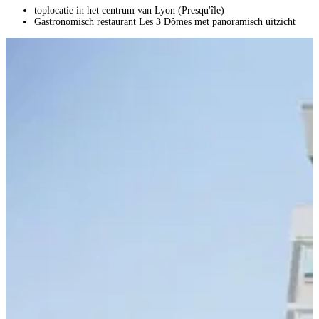
toplocatie in het centrum van Lyon (Presqu'île)
Gastronomisch restaurant Les 3 Dômes met panoramisch uitzicht