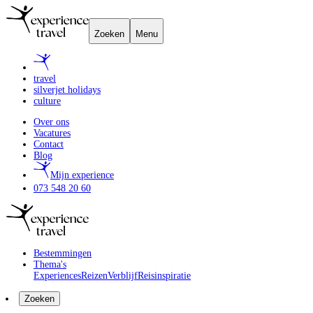
Zoeken
Menu
travel
silverjet holidays
culture
Over ons
Vacatures
Contact
Blog
Mijn experience
073 548 20 60
Bestemmingen
Thema's
Experiences
Reizen
Verblijf
Reisinspiratie
Zoeken