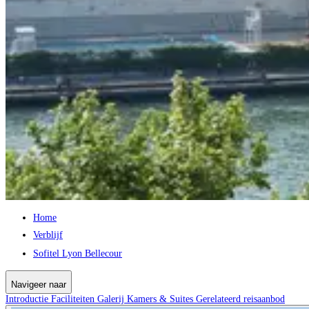
Home
Verblijf
Sofitel Lyon Bellecour
Navigeer naar
Introductie
Faciliteiten
Galerij
Kamers & Suites
Gerelateerd reisaanbod