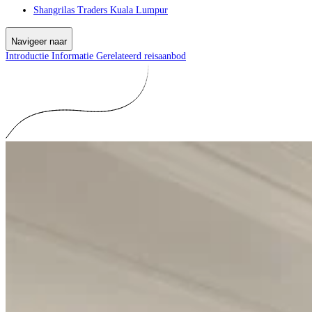
Shangrilas Traders Kuala Lumpur
Navigeer naar
Introductie
Informatie
Gerelateerd reisaanbod