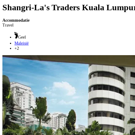
Shangri-La's Traders Kuala Lumpu
Accommodatie
Travel
Geel
Maleisië
+2