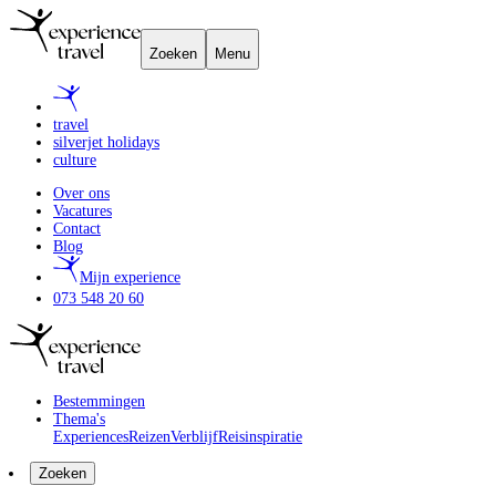
Zoeken
Menu
travel
silverjet holidays
culture
Over ons
Vacatures
Contact
Blog
Mijn experience
073 548 20 60
Bestemmingen
Thema's
Experiences
Reizen
Verblijf
Reisinspiratie
Zoeken