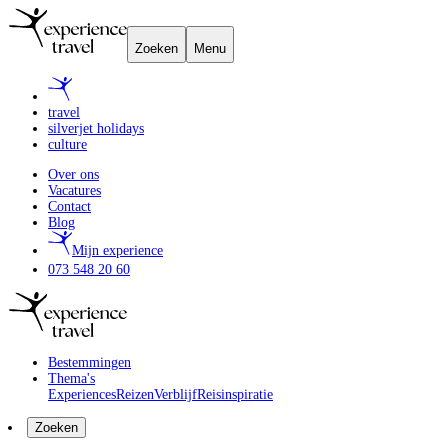
Zoeken
Menu
travel
silverjet holidays
culture
Over ons
Vacatures
Contact
Blog
Mijn experience
073 548 20 60
Bestemmingen
Thema's
Experiences
Reizen
Verblijf
Reisinspiratie
Zoeken