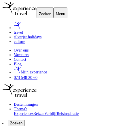
Zoeken
Menu
travel
silverjet holidays
culture
Over ons
Vacatures
Contact
Blog
Mijn experience
073 548 20 60
Bestemmingen
Thema's
Experiences
Reizen
Verblijf
Reisinspiratie
Zoeken