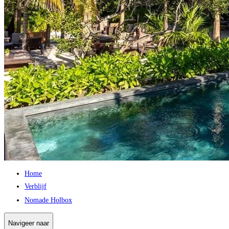
Home
Verblijf
Nomade Holbox
Navigeer naar