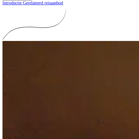
Introductie
Gerelateerd reisaanbod