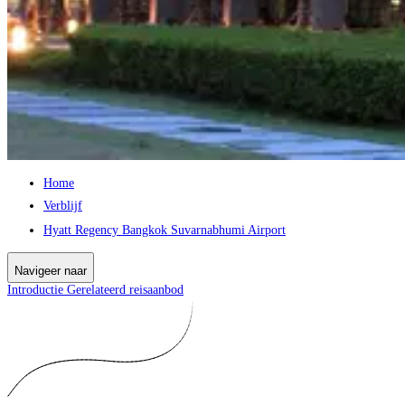
Home
Verblijf
Hyatt Regency Bangkok Suvarnabhumi Airport
Navigeer naar
Introductie
Gerelateerd reisaanbod