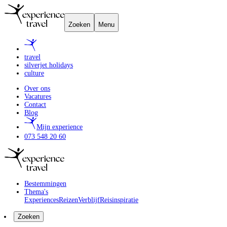
Zoeken
Menu
travel
silverjet holidays
culture
Over ons
Vacatures
Contact
Blog
Mijn experience
073 548 20 60
Bestemmingen
Thema's
Experiences
Reizen
Verblijf
Reisinspiratie
Zoeken