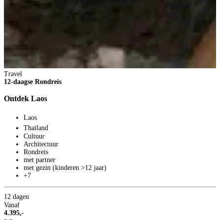
2
5
V
1
p
B
Travel
12-daagse Rondreis
Ontdek Laos
Laos
Thailand
Cultuur
Architectuur
Rondreis
met partner
met gezin (kinderen >12 jaar)
+7
12 dagen
Vanaf
4.395,-