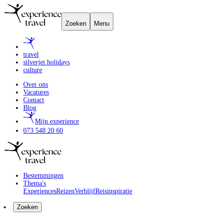
Zoeken
Menu
travel
silverjet holidays
culture
Over ons
Vacatures
Contact
Blog
Mijn experience
073 548 20 60
Bestemmingen
Thema's
Experiences
Reizen
Verblijf
Reisinspiratie
Zoeken