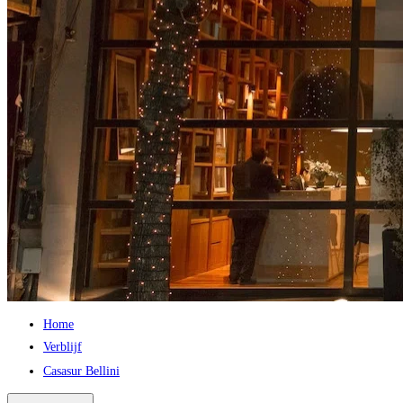
Home
Verblijf
Casasur Bellini