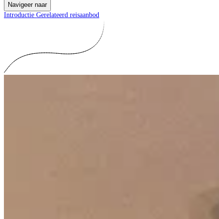
Navigeer naar
Introductie
Gerelateerd reisaanbod