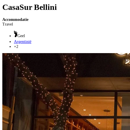
CasaSur Bellini
Accommodatie
Travel
Geel
Argentinië
+2