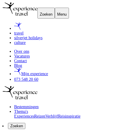
Zoeken
Menu
travel
silverjet holidays
culture
Over ons
Vacatures
Contact
Blog
Mijn experience
073 548 20 60
Bestemmingen
Thema's
Experiences
Reizen
Verblijf
Reisinspiratie
Zoeken