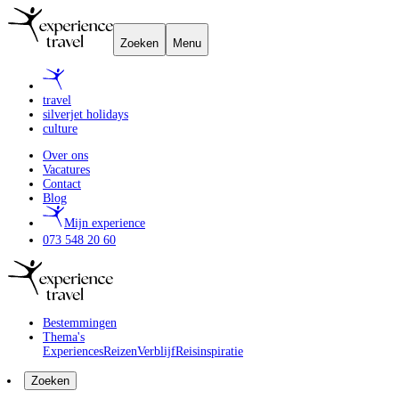
Zoeken
Menu
travel
silverjet holidays
culture
Over ons
Vacatures
Contact
Blog
Mijn experience
073 548 20 60
Bestemmingen
Thema's
Experiences
Reizen
Verblijf
Reisinspiratie
Zoeken