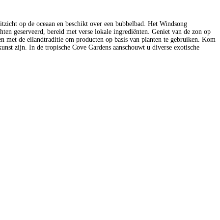
 uitzicht op de oceaan en beschikt over een bubbelbad. Het Windsong
echten geserveerd, bereid met verse lokale ingrediënten. Geniet van de zon op
en met de eilandtraditie om producten op basis van planten te gebruiken. Kom
e kunst zijn. In de tropische Cove Gardens aanschouwt u diverse exotische