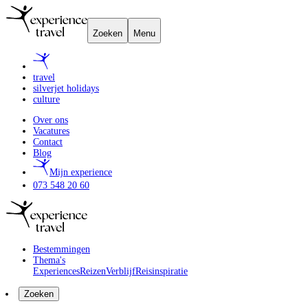
Zoeken
Menu
travel
silverjet holidays
culture
Over ons
Vacatures
Contact
Blog
Mijn experience
073 548 20 60
Bestemmingen
Thema's
Experiences
Reizen
Verblijf
Reisinspiratie
Zoeken