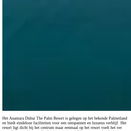
Het Anantara Dubai The Palm Resort is gelegen op het bekende Palmeiland
en biedt eindeloze faciliteiten voor een ontspannen en luxueus verblijf. Het
resort ligt dicht bij het centrum maar eenmaal op het resort voelt het ver