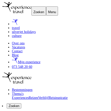
Zoeken
Menu
travel
silverjet holidays
culture
Over ons
Vacatures
Contact
Blog
Mijn experience
073 548 20 60
Bestemmingen
Thema's
Experiences
Reizen
Verblijf
Reisinspiratie
Zoeken