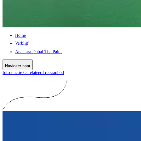
Home
Verblijf
Anantara Dubai The Palm
Navigeer naar
Introductie
Gerelateerd reisaanbod