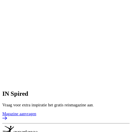
3
8
V
6
p
B
IN
Spired
Vraag voor extra inspiratie het gratis reismagazine aan.
Magazine aanvragen