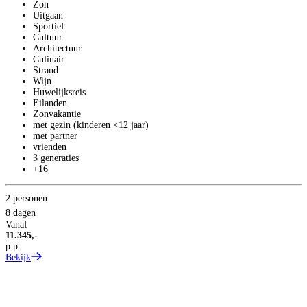
Zon
Uitgaan
Sportief
Cultuur
Architectuur
Culinair
Strand
Wijn
Huwelijksreis
Eilanden
Zonvakantie
met gezin (kinderen <12 jaar)
met partner
vrienden
3 generaties
+16
2 personen
8 dagen
Vanaf
11.345,-
p.p.
Bekijk
S
P
S