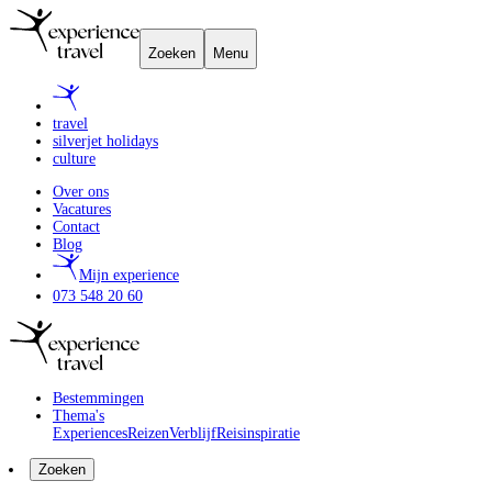
Zoeken
Menu
travel
silverjet holidays
culture
Over ons
Vacatures
Contact
Blog
Mijn experience
073 548 20 60
Bestemmingen
Thema's
Experiences
Reizen
Verblijf
Reisinspiratie
Zoeken