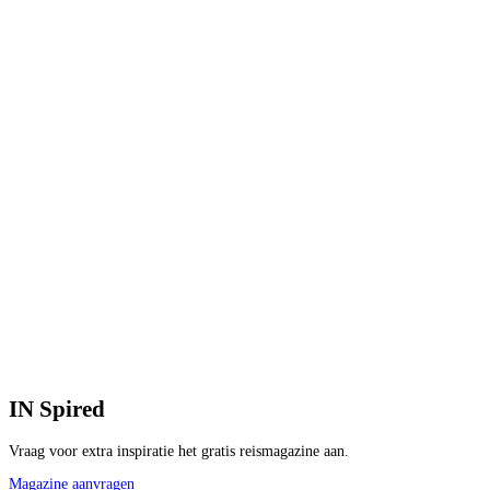
1
V
1
p
B
IN
Spired
Vraag voor extra inspiratie het gratis reismagazine aan.
Magazine aanvragen