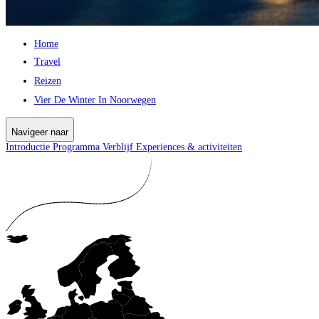
Home
Travel
Reizen
Vier De Winter In Noorwegen
Navigeer naar
Introductie
Programma
Verblijf
Experiences & activiteiten