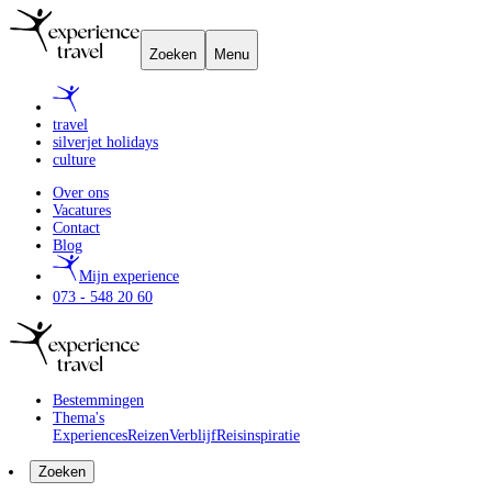
Zoeken
Menu
travel
silverjet holidays
culture
Over ons
Vacatures
Contact
Blog
Mijn experience
073 - 548 20 60
Bestemmingen
Thema's
Experiences
Reizen
Verblijf
Reisinspiratie
Zoeken