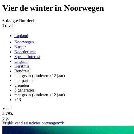
Vier de winter in Noorwegen
6-daagse Rondreis
Travel
Lapland
Noorwegen
Natuur
Noorderlicht
Special interest
Uitgaan
Kerstmis
Rondreis
met gezin (kinderen <12 jaar)
met partner
vrienden
3 generaties
met gezin (kinderen >12 jaar)
+13
Vanaf
5.795,-
p.p.
Vrijblijvend reisadvies ontvangen