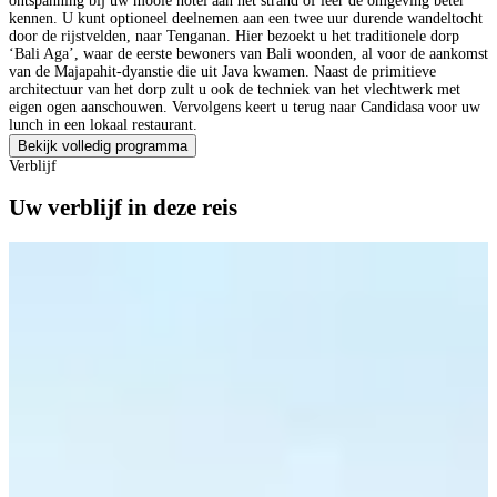
ontspanning bij uw mooie hotel aan het strand of leer de omgeving beter
kennen. U kunt optioneel deelnemen aan een twee uur durende wandeltocht
door de rijstvelden, naar Tenganan. Hier bezoekt u het traditionele dorp
‘Bali Aga’, waar de eerste bewoners van Bali woonden, al voor de aankomst
van de Majapahit-dyanstie die uit Java kwamen. Naast de primitieve
architectuur van het dorp zult u ook de techniek van het vlechtwerk met
eigen ogen aanschouwen. Vervolgens keert u terug naar Candidasa voor uw
lunch in een lokaal restaurant.
Bekijk volledig programma
Verblijf
Uw verblijf in deze reis