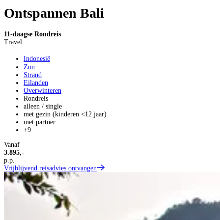
Ontspannen Bali
11-daagse Rondreis
Travel
Indonesië
Zon
Strand
Eilanden
Overwinteren
Rondreis
alleen / single
met gezin (kinderen <12 jaar)
met partner
+9
Vanaf
3.895,-
p.p.
Vrijblijvend reisadvies ontvangen