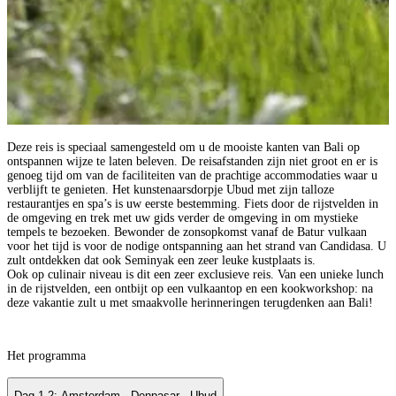
Deze reis is speciaal samengesteld om u de mooiste kanten van Bali op
ontspannen wijze te laten beleven. De reisafstanden zijn niet groot en er is
genoeg tijd om van de faciliteiten van de prachtige accommodaties waar u
verblijft te genieten. Het kunstenaarsdorpje Ubud met zijn talloze
restaurantjes en spa’s is uw eerste bestemming. Fiets door de rijstvelden in
de omgeving en trek met uw gids verder de omgeving in om mystieke
tempels te bezoeken. Bewonder de zonsopkomst vanaf de Batur vulkaan
voor het tijd is voor de nodige ontspanning aan het strand van Candidasa. U
zult ontdekken dat ook Seminyak een zeer leuke kustplaats is.
Ook op culinair niveau is dit een zeer exclusieve reis. Van een unieke lunch
in de rijstvelden, een ontbijt op een vulkaantop en een kookworkshop: na
deze vakantie zult u met smaakvolle herinneringen terugdenken aan Bali!
Het programma
Dag 1-2: Amsterdam - Denpasar - Ubud