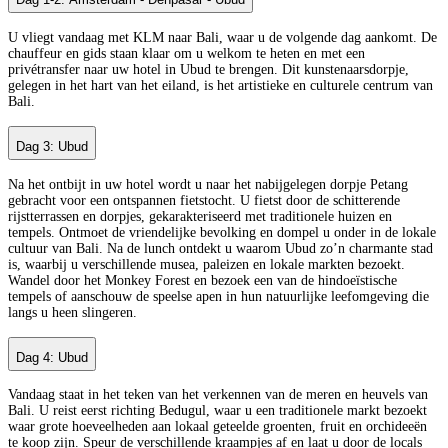
U vliegt vandaag met KLM naar Bali, waar u de volgende dag aankomt. De
chauffeur en gids staan klaar om u welkom te heten en met een
privétransfer naar uw hotel in Ubud te brengen. Dit kunstenaarsdorpje,
gelegen in het hart van het eiland, is het artistieke en culturele centrum van
Bali.
Dag 3: Ubud
Na het ontbijt in uw hotel wordt u naar het nabijgelegen dorpje Petang
gebracht voor een ontspannen fietstocht. U fietst door de schitterende
rijstterrassen en dorpjes, gekarakteriseerd met traditionele huizen en
tempels. Ontmoet de vriendelijke bevolking en dompel u onder in de lokale
cultuur van Bali. Na de lunch ontdekt u waarom Ubud zo’n charmante stad
is, waarbij u verschillende musea, paleizen en lokale markten bezoekt.
Wandel door het Monkey Forest en bezoek een van de hindoeïstische
tempels of aanschouw de speelse apen in hun natuurlijke leefomgeving die
langs u heen slingeren.
Dag 4: Ubud
Vandaag staat in het teken van het verkennen van de meren en heuvels van
Bali. U reist eerst richting Bedugul, waar u een traditionele markt bezoekt
waar grote hoeveelheden aan lokaal geteelde groenten, fruit en orchideeën
te koop zijn. Speur de verschillende kraampjes af en laat u door de locals