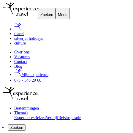
Zoeken
Menu
travel
silverjet holidays
culture
Over ons
Vacatures
Contact
Blog
Mijn experience
073 - 548 20 60
Bestemmingen
Thema's
Experiences
Reizen
Verblijf
Reisinspiratie
Zoeken