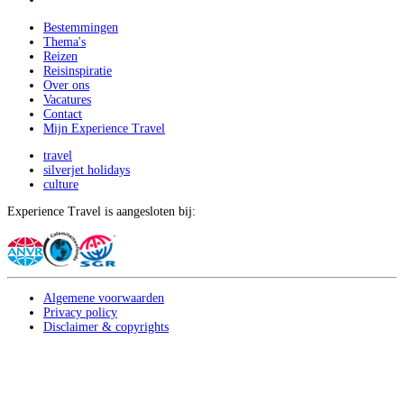
Bestemmingen
Thema's
Reizen
Reisinspiratie
Over ons
Vacatures
Contact
Mijn Experience Travel
travel
silverjet holidays
culture
Experience Travel is aangesloten bij:
Algemene voorwaarden
Privacy policy
Disclaimer & copyrights