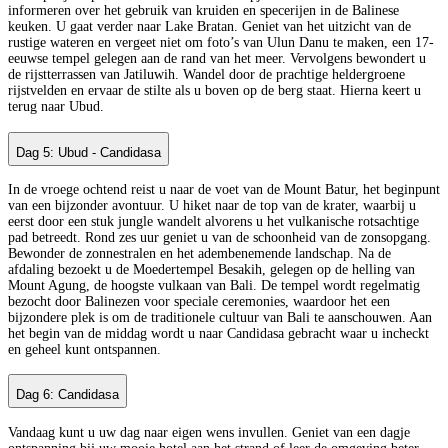
informeren over het gebruik van kruiden en specerijen in de Balinese
keuken. U gaat verder naar Lake Bratan. Geniet van het uitzicht van de
rustige wateren en vergeet niet om foto’s van Ulun Danu te maken, een 17-
eeuwse tempel gelegen aan de rand van het meer. Vervolgens bewondert u
de rijstterrassen van Jatiluwih. Wandel door de prachtige heldergroene
rijstvelden en ervaar de stilte als u boven op de berg staat. Hierna keert u
terug naar Ubud.
Dag 5: Ubud - Candidasa
In de vroege ochtend reist u naar de voet van de Mount Batur, het beginpunt
van een bijzonder avontuur. U hiket naar de top van de krater, waarbij u
eerst door een stuk jungle wandelt alvorens u het vulkanische rotsachtige
pad betreedt. Rond zes uur geniet u van de schoonheid van de zonsopgang.
Bewonder de zonnestralen en het adembenemende landschap. Na de
afdaling bezoekt u de Moedertempel Besakih, gelegen op de helling van
Mount Agung, de hoogste vulkaan van Bali. De tempel wordt regelmatig
bezocht door Balinezen voor speciale ceremonies, waardoor het een
bijzondere plek is om de traditionele cultuur van Bali te aanschouwen. Aan
het begin van de middag wordt u naar Candidasa gebracht waar u incheckt
en geheel kunt ontspannen.
Dag 6: Candidasa
Vandaag kunt u uw dag naar eigen wens invullen. Geniet van een dagje