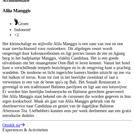
Accommodatie
Alila Manggis
Groen
Indonesië
+2
Het kleinschalige en stijlvolle Alila Manggis is een oase van rust en een
waar toevluchtsoord voor rustzoekers. Dit afgelegen resort wordt
omgeringd door kokosnootbomen en ligt precies tussen de zee en Agung
berg in het badplaatsje Manggis, vlakbij Candidasa. Het is een goede
uitvalsbasis om het onaangetaste Oost-Bali te leren kennen. Vanuit het hotel
kunt u verschillende tempels bezichtigen en in de omgeving kunt u prachtig
wandelen. De moderne en licht ingerichte kamers bieden uitzicht op zee via
het balkon of terras. Kom tot rust in het heerlijke zwembad of laat u
verwennen in een van de beste spa's op Bali. Het Seasalt Restaurant is
gevestigd in een traditioneel Balinees paviljoen en ligt aan een lotusvijver.
Er worden hier heerlijke Indonesische en Balinese gerechten geserveerd.
Het Alila Manggis staat bekend om de cursussen die worden gegeven in hun
eigen kookschool. Maak als gast van Alila Manggis gebruik van de
shuttleservice naar Candidasa en geniet van de dagelijkse Balinese
Afternoon Tea. Liefhebbers kunnen eens per week deelnemen aan een gratis
introductie duikles.
Ontdek nu
Experiences & Activiteiten