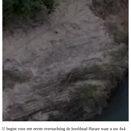
U begint voor een eerste overnachting de hoofdstad Harare waar u uw 4x4