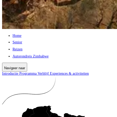
Home
Senior
Reizen
Autorondreis Zimbabwe
Navigeer naar
Introductie
Programma
Verblijf
Experiences & activiteiten