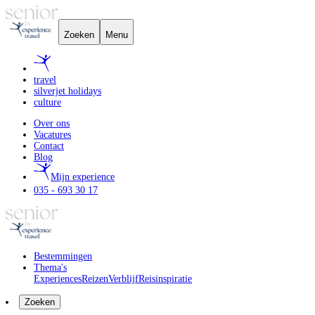
Zoeken
Menu
travel
silverjet holidays
culture
Over ons
Vacatures
Contact
Blog
Mijn experience
035 - 693 30 17
Bestemmingen
Thema's
Experiences
Reizen
Verblijf
Reisinspiratie
Zoeken