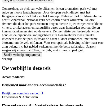
Gonarezhou, de plek van vele olifanten, is een dramatisch park vol met
ruige en mooie landschappen. Door de open verbindingen met het
Krugerpark in Zuid-Afrika en het Limpopo National Park in Mozambique
heeft Gonarezhou National Park een enorm divers wildleven. De drie
rivieren die door het park stromen dragen hiertoe bij en zorgen voor kleine
vijvers, drinkplaatsen en natuurlijke oases waar honderden soorten dieren
kunnen drinken en eten op de oevers. De met uitsterven bedreigde wilde
hond en de bijzondere koningscheeta zijn Gonarezhou's meest unieke
inwoners maar het park is, zoals de naam al doet vermoeden, met name
beroemd om de vele olifanten. Voor een optimale beleving is hier maar een
ding belangrijk: het gebied verkennen met de beste safarigids. Daarom
zorgen wij ervoor dat Clive, uw gids, met u mee op pad gaat.
Bekijk volledig programma
Verblijf
Uw verblijf in deze reis
Accommodaties
Benieuwd naar andere accommodaties?
Bekijk ons complete aanbod
Experiences & Activiteiten