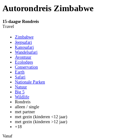
Autorondreis Zimbabwe
15-daagse Rondreis
Travel
Zimbabwe
Jeepsafari
Kanosafari
Wandelsafari
Avontuur
Ecolodges
Conservation
Earth
Safari
Nationale Parken
Natuur
Big 5
Wildlife
Rondreis
alleen / single
met partner
met gezin (kinderen <12 jaar)
met gezin (kinderen >12 jaar)
+18
Vanaf