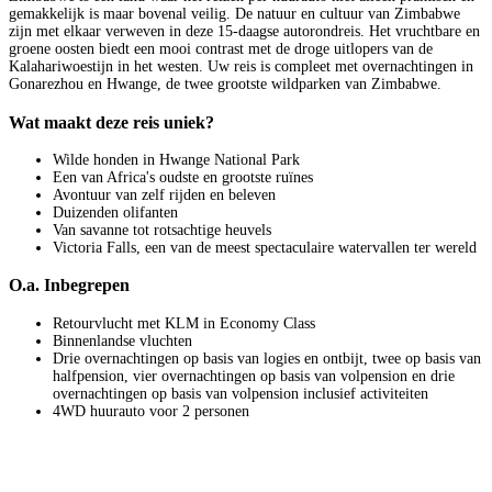
gemakkelijk is maar bovenal veilig. De natuur en cultuur van Zimbabwe
zijn met elkaar verweven in deze 15-daagse autorondreis. Het vruchtbare en
groene oosten biedt een mooi contrast met de droge uitlopers van de
Kalahariwoestijn in het westen. Uw reis is compleet met overnachtingen in
Gonarezhou en Hwange, de twee grootste wildparken van Zimbabwe.
Wat maakt deze reis uniek?
Wilde honden in Hwange National Park
Een van Africa's oudste en grootste ruïnes
Avontuur van zelf rijden en beleven
Duizenden olifanten
Van savanne tot rotsachtige heuvels
Victoria Falls, een van de meest spectaculaire watervallen ter wereld
O.a. Inbegrepen
Retourvlucht met KLM in Economy Class
Binnenlandse vluchten
Drie overnachtingen op basis van logies en ontbijt, twee op basis van
halfpension, vier overnachtingen op basis van volpension en drie
overnachtingen op basis van volpension inclusief activiteiten
4WD huurauto voor 2 personen