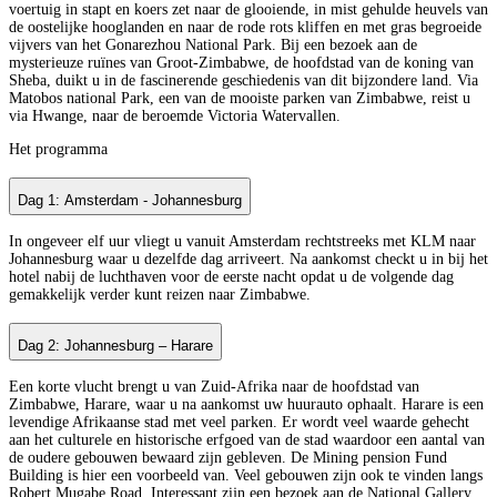
voertuig in stapt en koers zet naar de glooiende, in mist gehulde heuvels van
de oostelijke hooglanden en naar de rode rots kliffen en met gras begroeide
vijvers van het Gonarezhou National Park. Bij een bezoek aan de
mysterieuze ruïnes van Groot-Zimbabwe, de hoofdstad van de koning van
Sheba, duikt u in de fascinerende geschiedenis van dit bijzondere land. Via
Matobos national Park, een van de mooiste parken van Zimbabwe, reist u
via Hwange, naar de beroemde Victoria Watervallen.
Het programma
Dag 1: Amsterdam - Johannesburg
In ongeveer elf uur vliegt u vanuit Amsterdam rechtstreeks met KLM naar
Johannesburg waar u dezelfde dag arriveert. Na aankomst checkt u in bij het
hotel nabij de luchthaven voor de eerste nacht opdat u de volgende dag
gemakkelijk verder kunt reizen naar Zimbabwe.
Dag 2: Johannesburg – Harare
Een korte vlucht brengt u van Zuid-Afrika naar de hoofdstad van
Zimbabwe, Harare, waar u na aankomst uw huurauto ophaalt. Harare is een
levendige Afrikaanse stad met veel parken. Er wordt veel waarde gehecht
aan het culturele en historische erfgoed van de stad waardoor een aantal van
de oudere gebouwen bewaard zijn gebleven. De Mining pension Fund
Building is hier een voorbeeld van. Veel gebouwen zijn ook te vinden langs
Robert Mugabe Road. Interessant zijn een bezoek aan de National Gallery,