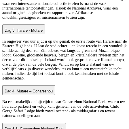
waar een interessante nationale collectie te zien is, naast de vaak
internationale tentoonstellingen, alsook de National Archives, waar een
aantal originele dagboeken en rapporten van Afrikaanse
ontdekkingsreizigers en missionarissen te zien zijn.
Dag 3: Harare - Mutare
In ongeveer vier uur rijdt u op uw gemak de eerste route van Harare naar de
Eastern Highlands. U laat de stad achter u en komt terecht in een wonderlijk
schilderachtig deel van Zimbabwe, wat langs de grens met Mozambique
loopt. Groene, glooiende heuvels, bergen en kristalheldere rivieren zijn het
decor voor dit landschap. Lokaal wordt ook gesproken over Kumakomoyo,
ofwel de plek van de vele bergen. Vanuit en op korte afstand van uw
verblijfplaats zijn diverse wandelroutes en kunt u een mountainbike tocht
maken. Indien de tijd het toelaat kunt u ook kennismaken met de lokale
gemeenschap.
Dag 4: Mutare – Gonarezhou
Na een smakelijk ontbijt rijdt u naar Gonarezhou National Park, waar u uw
huurauto parkeert en volop kunt genieten van de vele activiteiten. Chilo
Gorge Safari Lodge biedt zowel ochtend- als middagsafaris en tevens
natuurwandelingen aan.
Dag 5-6: Gonarezhou National Park