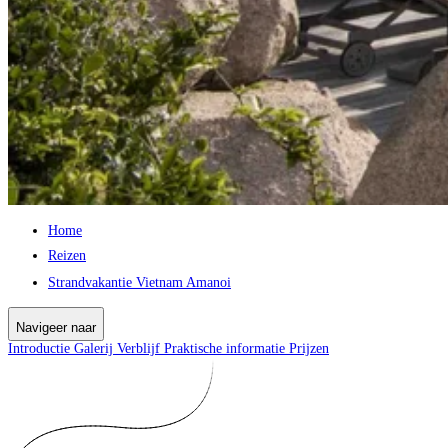
Home
Reizen
Strandvakantie Vietnam Amanoi
Navigeer naar
Introductie
Galerij
Verblijf
Praktische informatie
Prijzen