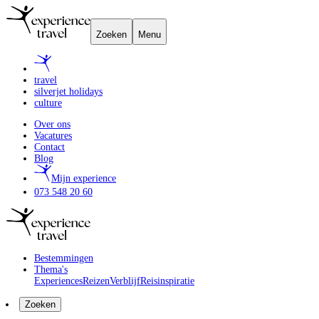
Zoeken
Menu
travel
silverjet holidays
culture
Over ons
Vacatures
Contact
Blog
Mijn experience
073 548 20 60
Bestemmingen
Thema's
Experiences
Reizen
Verblijf
Reisinspiratie
Zoeken