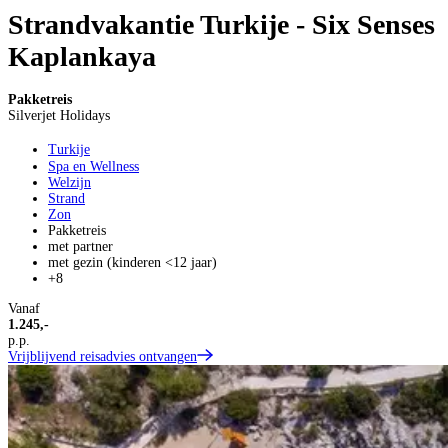
Strandvakantie Turkije - Six Senses
Kaplankaya
Pakketreis
Silverjet Holidays
Turkije
Spa en Wellness
Welzijn
Strand
Zon
Pakketreis
met partner
met gezin (kinderen <12 jaar)
+8
Vanaf
1.245,-
p.p.
Vrijblijvend reisadvies ontvangen