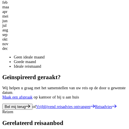
feb
maa
apr
mei
jun
jul
aug
sep
okt
nov
dec
Geen ideale maand
Goede maand
Ideale reismaand
Geïnspireerd geraakt?
Wij helpen u graag met het samenstellen van uw reis op de door u gewenste
datum.
Maak een afspraak
op kantoor of bij u aan huis
Bel mij terug
of
Vrijblijvend reisadvies ontvangen
Reisadvies
Reizen
Gerelateerd reisaanbod