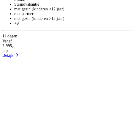
Strandvakantie
1
met gezin (kinderen <12 jaar)
p
met partner
B
met gezin (kinderen >12 jaar)
+9
11 dagen
Vanaf
2.995,-
p.p.
Bekijk