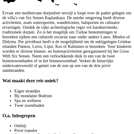
Ervaar een mediterrane dorpssfeer terwijl u loopt over de paden gelegen om
de villa's van Six Senses Kaplankaya. De unieke omgeving biedt diverse
activiteiten, zoals watersporten, wandelroutes, balsporten en culinaire
ervaringen. Ontdek de rijke archeologische regio vol karakteristieke,
traditionele dorpen. Zo is het mogelijk om Turkse bestemmingen te
bezoeken tijdens een culturele excursie naar onder andere Lasos, Mindos of
Didyma. Per privéboot heeft u de mogelijkheid om de nabijgelegen Griekse
eilanden Patmos, Leros, Lipsi, Kos of Kalimnos te bezoeken. Voor kinderen
worden er diverse binnen- en buitenactiviteiten georganiseerd bij het Grow
With Six Senses. Neem een verkwikkende duik in een van de twee
buitenzwembaden of in het binnenzwembad. Verken de kleurrijke
onderwaterwereld of geniet van de zon op een van de drie privé
zandstranden.
Wat maakt deze reis uniek?
Eigen strandjes
Bij mondaine Bodrum
Spa en wellness
Twee zwembaden
O.a. Inbegrepen
Ontbijt
Privé transfer