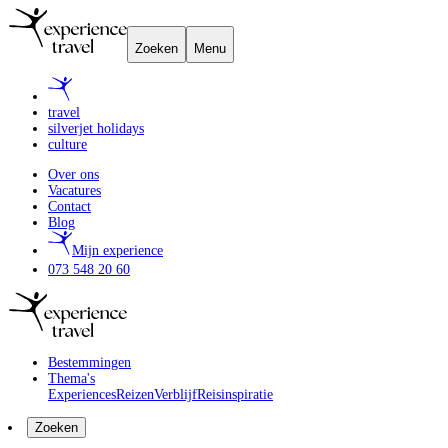
Zoeken
Menu
travel
silverjet holidays
culture
Over ons
Vacatures
Contact
Blog
Mijn experience
073 548 20 60
Bestemmingen
Thema's
Experiences
Reizen
Verblijf
Reisinspiratie
Zoeken