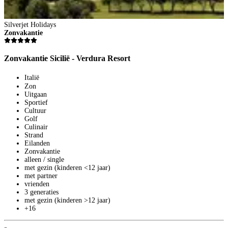
Silverjet Holidays
Zonvakantie
S
S
Zonvakantie Sicilië - Verdura Resort
S
Italië
Zon
Uitgaan
Sportief
Cultuur
Golf
Culinair
Strand
Eilanden
Zonvakantie
alleen / single
met gezin (kinderen <12 jaar)
met partner
vrienden
3 generaties
met gezin (kinderen >12 jaar)
+16
9
V