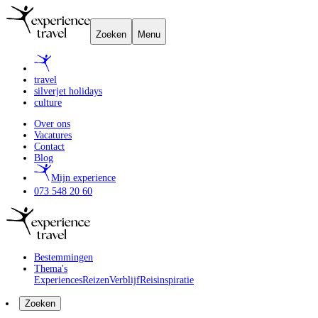
Zoeken
Menu
travel
silverjet holidays
culture
Over ons
Vacatures
Contact
Blog
Mijn experience
073 548 20 60
Bestemmingen
Thema's
Experiences
Reizen
Verblijf
Reisinspiratie
Zoeken