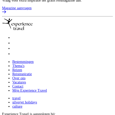
Vraag voor extra inspiratie het gratis reismagazine aan.
Magazine aanvragen
Bestemmingen
Thema's
Reizen
Reisinspiratie
Over ons
Vacatures
Contact
Mijn Experience Travel
travel
silverjet holidays
culture
Experience Travel is aangesloten bij: