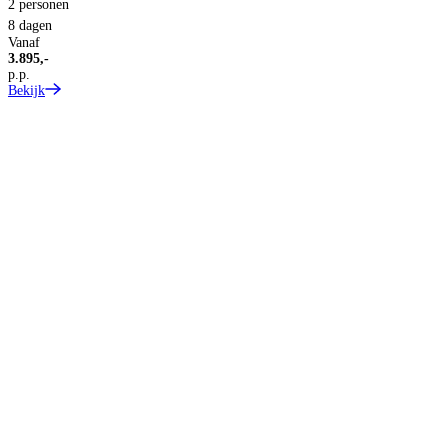
2
2 personen
p
8 dagen
B
Vanaf
3.895,-
p.p.
Bekijk