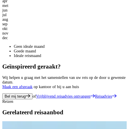
apr
mei
jun
jul
aug
sep
okt
nov
dec
Geen ideale maand
Goede maand
Ideale reismaand
Geïnspireerd geraakt?
Wij helpen u graag met het samenstellen van uw reis op de door u gewenste
datum.
Maak een afspraak
op kantoor of bij u aan huis
Bel mij terug
of
Vrijblijvend reisadvies ontvangen
Reisadvies
Reizen
Gerelateerd reisaanbod