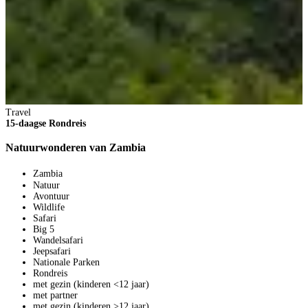
E
Travel
15-daagse Rondreis
Natuurwonderen van Zambia
1
Zambia
V
Natuur
7
Avontuur
p
Wildlife
B
Safari
Big 5
Wandelsafari
Jeepsafari
Nationale Parken
Rondreis
met gezin (kinderen <12 jaar)
met partner
met gezin (kinderen >12 jaar)