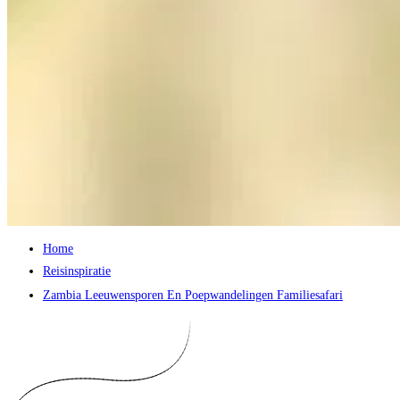
Home
Reisinspiratie
Zambia Leeuwensporen En Poepwandelingen Familiesafari