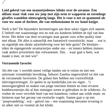
Luid gebrul van een mannetjesleeuw klinkt over de savanne. Een
olifant staat vlak voor uw jeep met zijn oren te wapperen en torenhoge
giraffes wandelen nieuwsgierig langs. Het is voor u net zo spannend als
voor uw zoon of dochter, die van enthousiasme in uw hand knijpt.
Voelt u het? De bijzondere herinneringen aan deze safari rijgen zich aaneen.
U beleeft een waanzinnige reis en ook uw kinderen hebben de tijd van hun
leven. Het delen van deze ervaringen staat garant voor echte quality time
met elkaar. Dit alles is natuurlijk een fantastisch vooruitzicht, maar… wat is
nu eigenlijk een ideale safaribeleving voor het hele gezin? De kleintjes –
zéker de eigengereide avonturiertjes onder ons – en tieners hebben immers
vaak andere prioriteiten dan volwassenen. Dus… waar gaat u heen, wat
maakt u mee, en met wie?
Verrassende favoriet
Als één van ’s werelds meest veilige landen om te reizen en met een
uitermate vriendelijke bevolking, behoort Zambia ongetwijfeld tot één van
de verrassende favorieten. De gidsen hier hebben een voortreffelijk
inlevingsvermogen. Ze spelen in op kinderlijke (en uw eigen…!)
nieuwsgierigheid en maken van jonge toeristen binnen no time ervaren
bushbewonertjes die al hun zintuigen weten te gebruiken in de wildernis. Ze
voelen de ruwe vervelde huid van een kameleon, ruiken aan wilde munt, en
luisteren naar het geroep van exotische vogels. Samen gaat u op een
‘poepwandeling’, wat – geloof ons – een waanzinnig leerzame ervaring is
en zéker niet zo vreemd als het klinkt.