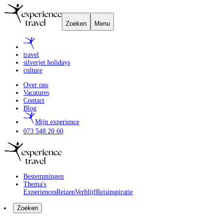
Zoeken
Menu
travel
silverjet holidays
culture
Over ons
Vacatures
Contact
Blog
Mijn experience
073 548 20 60
Bestemmingen
Thema's
Experiences
Reizen
Verblijf
Reisinspiratie
Zoeken