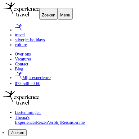
Zoeken
Menu
travel
silverjet holidays
culture
Over ons
Vacatures
Contact
Blog
Mijn experience
073 548 20 60
Bestemmingen
Thema's
Experiences
Reizen
Verblijf
Reisinspiratie
Zoeken