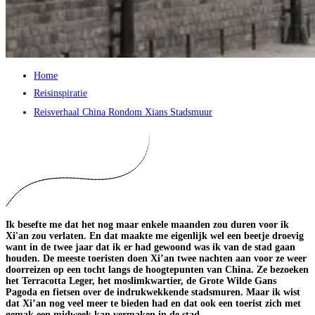
Home
Reisinspiratie
Reisverhaal China Rondom Xians Stadsmuur
Ik besefte me dat het nog maar enkele maanden zou duren voor ik
Xi'an zou verlaten. En dat maakte me eigenlijk wel een beetje droevig
want in de twee jaar dat ik er had gewoond was ik van de stad gaan
houden. De meeste toeristen doen Xi’an twee nachten aan voor ze weer
doorreizen op een tocht langs de hoogtepunten van China. Ze bezoeken
het Terracotta Leger, het moslimkwartier, de Grote Wilde Gans
Pagoda en fietsen over de indrukwekkende stadsmuren. Maar ik wist
dat Xi’an nog veel meer te bieden had en dat ook een toerist zich met
gemak een midweek kan vermaken in de stad.