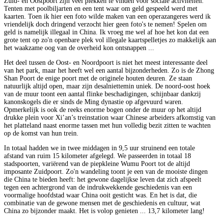
Zuid- en Oostpoort zijn veel plekken te vinden voor sociale activiteiten.
Tenten met poolbiljarten en een tent waar om geld gespeeld werd met
kaarten. Toen ik hier een foto wilde maken van een operazangeres werd ik
vriendelijk doch dringend verzocht hier geen foto's te nemen! Spelen om
geld is namelijk illegaal in China. Ik vroeg me wel af hoe het kon dat een
grote tent op zo'n openbare plek vol illegale kaartspelletjes zo makkelijk aan
het waakzame oog van de overheid kon ontsnappen ...
Het deel tussen de Oost- en Noordpoort is niet het meest interessante deel
van het park, maar het heeft wel een aantal bijzonderheden. Zo is de Zhong
Shan Poort de enige poort met de originele houten deuren. Ze staan
natuurlijk altijd open, maar zijn desalniettemin uniek. De noord-oost hoek
van de muur toont een aantal flinke beschadigingen, schijnbaar dankzij
kanonskogels die er sinds de Ming dynastie op afgevuurd waren.
Opmerkelijk is ook de reeks enorme bogen onder de muur op het altijd
drukke plein voor Xi’an’s treinstation waar Chinese arbeiders afkomstig van
het platteland naast enorme tassen met hun volledig bezit zitten te wachten
op de komst van hun trein.
In totaal hadden we in twee middagen in 9,5 uur struinend een totale
afstand van ruim 15 kilometer afgelegd. We passeerden in totaal 18
stadspoorten, variërend van de piepkleine Wumu Poort tot de altijd
imposante Zuidpoort. Zo'n wandeling toont je een van de mooiste dingen
die China te bieden heeft: het gewone dagelijkse leven dat zich afspeelt
tegen een achtergrond van de indrukwekkende geschiedenis van een
voormalige hoofdstad waar China ooit gesticht was. En het is dat, die
combinatie van de gewone mensen met de geschiedenis en cultuur, wat
China zo bijzonder maakt. Het is volop genieten ... 13,7 kilometer lang!