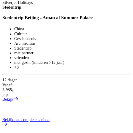
Silverjet Holidays
T
Stedentrip
2
Stedentrip Beijing - Aman at Summer Palace
P
China
Cultuur
Geschiedenis
Architectuur
Stedentrip
met partner
vrienden
met gezin (kinderen >12 jaar)
+8
12 dagen
2
Vanaf
V
2.935,-
7
p.p.
p
Bekijk
B
Bekijk ons complete aanbod