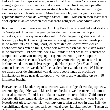
had zich hier tot mijn verbazing – mocht dat hier zomaar? - ook een kleine
menigte gevormd voor een politieke speech. Sun Hui kreeg een pamflet in
handen gedrukt waarin beschreven stond hoe het land ten onder zou gaan
aan corruptie - Ha interessant! Misschien even blijven hangen! - en een
geplande invasie door de Verenigde Staten. Huh!? Misschien toch maar snel
doorlopen! Blanken worden hier standaard aangezien voor Amerikanen.
Kort voor drie uur bereikten we An Ding Poort die ook wel bekend staat als
de Westpoort. Hier vind je geinige beelden van kamelen die de poort
intrekken, alsof de Zijderoute die ooit in Xi’an begon nog steeds actief is.
Na een ijsje bij KFC vervolgden we onze weg, passeerden de tweede poort
in de westmuur (Yu Xiang Poort) en bereikten om kwart over vier de
noord-westhoek van de muur, waar ook weer mensen aan het vissen waren
in de slotgracht. Het was inmiddels wel duidelijk dat we in dit slenterende
tempo nooit voor zonsondergang terug zouden zijn bij de Zuidpoort.
Aangezien onze voeten ook wel een beetje vermoeid begonnen te raken
besloten we dat we tot halverwege bij de Noordpoort (An Yuan Poort)
zouden lopen en de tweede helft een andere keer zouden doen. Wel liepen
we dwars door de binnenstad van de noordpoort langs de prachtige
klokkentoren terug naar de zuidpoort, wat de totale wandeling op zo'n 10
kilometer bracht.
Hoewel het snel kouder begon te worden was de volgende zondag opnieuw
een zonnige dag. Met wat dikkere kleren besloten we dus onze tocht om de
muur af te maken. Rond het middaguur waren we terug bij de Zuidpoort en
besloten dit keer tegen de klok in te lopen om zo uiteindelijk weer bij de
Noordpoort uit te komen. Het was leuk om te zien dat ook in deze helft de
verschillende delen van het park een totaal eigen karakter hebben. Tussen de