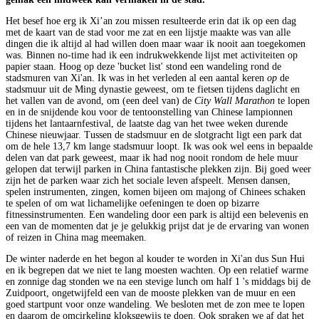
Het besef hoe erg ik Xi’an zou missen resulteerde erin dat ik op een dag
met de kaart van de stad voor me zat en een lijstje maakte was van alle
dingen die ik altijd al had willen doen maar waar ik nooit aan toegekomen
was. Binnen no-time had ik een indrukwekkende lijst met activiteiten op
papier staan. Hoog op deze 'bucket list' stond een wandeling rond de
stadsmuren van Xi'an. Ik was in het verleden al een aantal keren
op
de
stadsmuur uit de Ming dynastie geweest, om te fietsen tijdens daglicht en
het vallen van de avond, om (een deel van) de
City Wall Marathon
te lopen
en in de snijdende kou voor de tentoonstelling van Chinese lampionnen
tijdens het lantaarnfestival, de laatste dag van het twee weken durende
Chinese nieuwjaar. Tussen de stadsmuur en de slotgracht ligt een park dat
om de hele 13,7 km lange stadsmuur loopt. Ik was ook wel eens in bepaalde
delen van dat park geweest, maar ik had nog nooit rondom de hele muur
gelopen dat terwijl parken in China fantastische plekken zijn. Bij goed weer
zijn het de parken waar zich het sociale leven afspeelt. Mensen dansen,
spelen instrumenten, zingen, komen bijeen om majong of Chinees schaken
te spelen of om wat lichamelijke oefeningen te doen op bizarre
fitnessinstrumenten. Een wandeling door een park is altijd een belevenis en
een van de momenten dat je je gelukkig prijst dat je de ervaring van wonen
of reizen in China mag meemaken.
De winter naderde en het begon al kouder te worden in Xi'an dus Sun Hui
en ik begrepen dat we niet te lang moesten wachten. Op een relatief warme
en zonnige dag stonden we na een stevige lunch om half 1 's middags bij de
Zuidpoort, ongetwijfeld een van de mooste plekken van de muur en een
goed startpunt voor onze wandeling. We besloten met de zon mee te lopen
en daarom de omcirkeling kloksgewijs te doen. Ook spraken we af dat het