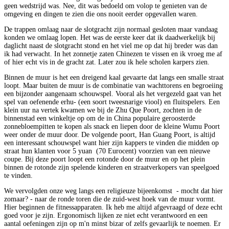
geen wedstrijd was. Nee, dit was bedoeld om volop te genieten van de
omgeving en dingen te zien die ons nooit eerder opgevallen waren.
De trappen omlaag naar de slotgracht zijn normaal gesloten maar vandaag
konden we omlaag lopen. Het was de eerste keer dat ik daadwerkelijk bij
daglicht naast de slotgracht stond en het viel me op dat hij breder was dan
ik had verwacht. In het zonnetje zaten Chinezen te vissen en ik vroeg me af
of hier echt vis in de gracht zat. Later zou ik hele scholen karpers zien.
Binnen de muur is het een dreigend kaal gevaarte dat langs een smalle straat
loopt. Maar buiten de muur is de combinatie van wachttorens en begroeiing
een bijzonder aangenaam schouwspel. Vooral als het vergezeld gaat van het
spel van oefenende erhu- (een soort tweesnarige viool) en fluitspelers. Een
klein uur na vertek kwamen we bij de Zhu Que Poort, zochten in de
binnenstad een winkeltje op om de in China populaire geroosterde
zonnebloempitten te kopen als snack en liepen door de kleine Wumu Poort
weer onder de muur door. De volgende poort, Han Guang Poort, is altijd
een interessant schouwspel want hier zijn kappers te vinden die midden op
straat hun klanten voor 5 yuan (70 Eurocent) voorzien van een nieuwe
coupe. Bij deze poort loopt een rotonde door de muur en op het plein
binnen de rotonde zijn spelende kinderen en straatverkopers van speelgoed
te vinden.
We vervolgden onze weg langs een religieuze bijeenkomst - mocht dat hier
zomaar? - naar de ronde toren die de zuid-west hoek van de muur vormt.
Hier beginnen de fitnessapparaten. Ik heb me altijd afgevraagd of deze echt
goed voor je zijn. Ergonomisch lijken ze niet echt verantwoord en een
aantal oefeningen zijn op m'n minst bizar of zelfs gevaarlijk te noemen. Er