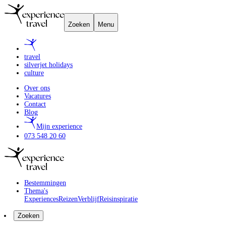
Zoeken
Menu
travel
silverjet holidays
culture
Over ons
Vacatures
Contact
Blog
Mijn experience
073 548 20 60
Bestemmingen
Thema's
Experiences
Reizen
Verblijf
Reisinspiratie
Zoeken