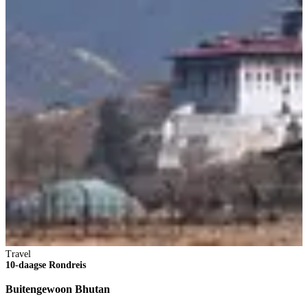
T
2
A
Travel
10-daagse Rondreis
Buitengewoon Bhutan