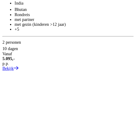
2
India
2
Bhutan
V
Rondreis
8
met partner
p
met gezin (kinderen >12 jaar)
B
+5
2 personen
10 dagen
Vanaf
5.095,-
p.p.
Bekijk