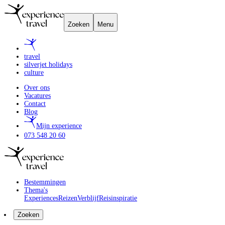
Zoeken
Menu
travel
silverjet holidays
culture
Over ons
Vacatures
Contact
Blog
Mijn experience
073 548 20 60
Bestemmingen
Thema's
Experiences
Reizen
Verblijf
Reisinspiratie
Zoeken