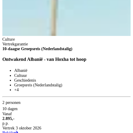
Culture
S
Vertrekgarantie
6
10-daagse Groepsreis (Nederlandstalig)
C
Ontwakend Albanië - van Hoxha tot hoop
Albanië
Cultuur
Geschiedenis
Groepsreis (Nederlandstalig)
2
+4
6
V
2 personen
3
10 dagen
p
Vanaf
B
2.895,-
p.p.
Vertrek 3 oktober 2026
Bekijk