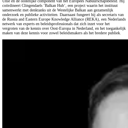
Unie en de oostelijke component van het Europees Nabuurschapsbeleid. Hij
coördineert Clingendaels ‘Balkan Hub’, een project waarin het instituut
samenwerkt met denktanks uit de Westelijke Balkan aan gezamenlijk
onderzoek en publieke activiteiten. Daarnaast fungeert hij als secretaris van
de Russia and Eastern Europe Knowledge Alliance (REKA), een Nederlands
netwerk van experts en beleidsprofessionals dat zich inzet voor het
vergroten van de kennis over Oost-Europa in Nederland, en het toegankelijk
maken van deze kennis voor zowel beleidsmakers als het bredere publiek.