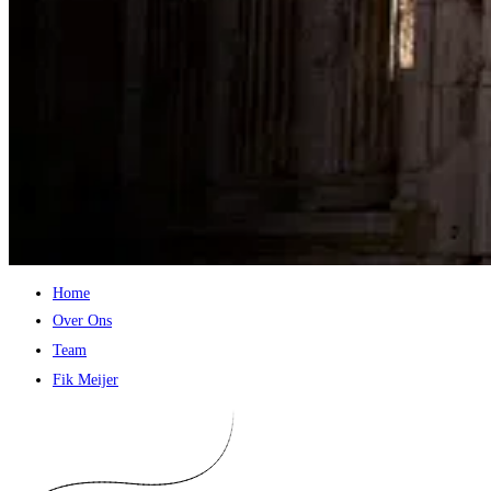
Home
Over Ons
Team
Fik Meijer