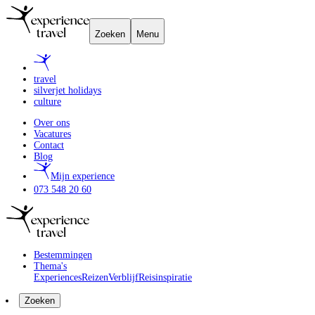
Zoeken
Menu
travel
silverjet holidays
culture
Over ons
Vacatures
Contact
Blog
Mijn experience
073 548 20 60
Bestemmingen
Thema's
Experiences
Reizen
Verblijf
Reisinspiratie
Zoeken