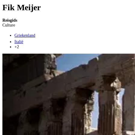
Fik Meijer
Reisgids
Culture
Griekenland
Italië
+2