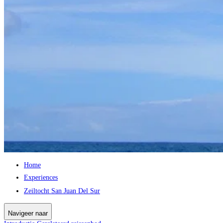
Home
Experiences
Zeiltocht San Juan Del Sur
Navigeer naar