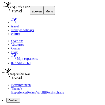
Zoeken
Menu
travel
silverjet holidays
culture
Over ons
Vacatures
Contact
Blog
Mijn experience
073 548 20 60
Bestemmingen
Thema's
Experiences
Reizen
Verblijf
Reisinspiratie
Zoeken